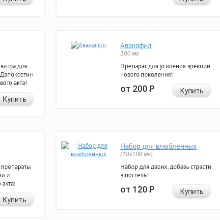
Аванафил
100 мг
евитра для
Препарат для усиления эрекции
 Дапоксетин
нового поколения!
вого акта!
от 200
Р
Купить
Купить
Набор для влюбленных
(10х100 мг)
 препараты
Набор для двоих, добавь страсти
ии и
в постель!
 акта!
от 120
Р
Купить
Купить