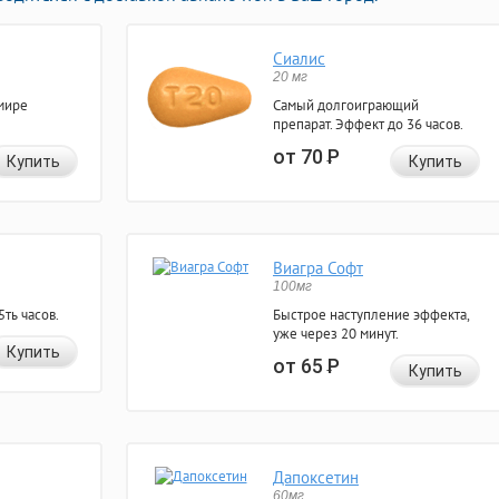
Сиалис
20 мг
мире
Самый долгоиграющий
препарат. Эффект до 36 часов.
от 70
Р
Купить
Купить
Виагра Софт
100мг
ть часов.
Быстрое наступление эффекта,
уже через 20 минут.
Купить
от 65
Р
Купить
Дапоксетин
60мг