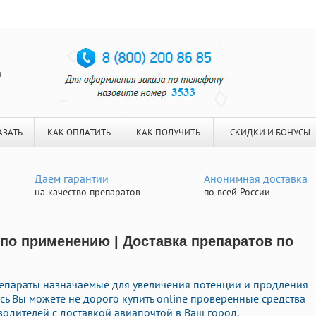
я
АЗАТЬ
КАК ОПЛАТИТЬ
КАК ПОЛУЧИТЬ
СКИДКИ И БОНУСЫ
Даем гарантии
Анонимная доставка
на качество препаратов
по всей России
 по применению | Доставка препаратов по
епараты назначаемые для увеличения потенции и продления
есь Вы можете не дорого купить online проверенные средства
одителей с доставкой авиапочтой в Ваш город.