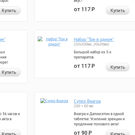
арат.
вкус!
от 117
Р
Купить
Купить
ом"
Набор "Три в одном"
)
(10x100мг, 20x20мг)
ных
Большой набор из 3-х
ения
препаратов.
боре!
от 117
Р
Купить
Купить
Супер Виагра
100 + 60 мг
 36 часов и
Виагра и Дапоксетин в одной
 акта в
таблетке. Усиление эрекции и
продление полового акта!
от 90
Р
Купить
Купить