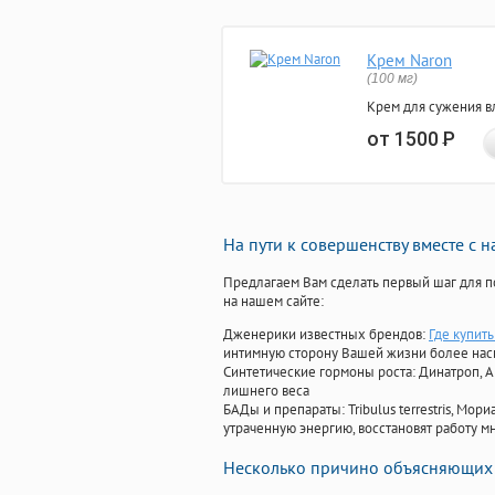
Крем Naron
(100 мг)
Крем для сужения в
от 1500
Р
На пути к совершенству вместе с 
Предлагаем Вам сделать первый шаг для п
на нашем сайте:
Дженерики известных брендов:
Где купить
интимную сторону Вашей жизни более на
Синтетические гормоны роста
: Динатроп, 
лишнего веса
БАДы и препараты:
Tribulus terrestris, М
утраченную энергию, восстановят работу мн
Несколько причино объясняющих 