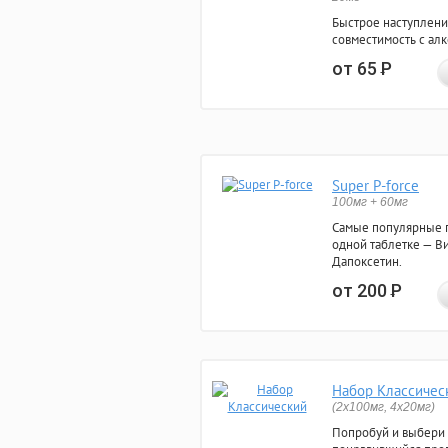
Быстрое наступлени
совместимость с ал
от 65
Р
Super P-force
100мг + 60мг
Самые популярные 
одной таблетке — Ви
Дапоксетин.
от 200
Р
Набор Классичес
(2x100мг, 4x20мг)
Попробуй и выбери