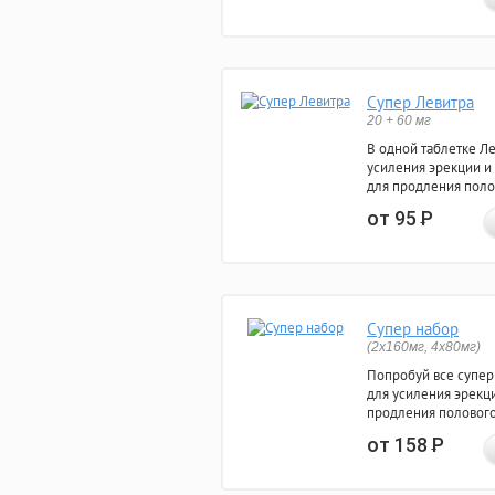
Супер Левитра
20 + 60 мг
В одной таблетке Л
усиления эрекции и
для продления поло
от 95
Р
Супер набор
(2х160мг, 4х80мг)
Попробуй все супер
для усиления эрекц
продления полового
от 158
Р