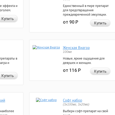
е эффекта и
Единственный в мире препарат
коголем.
для предотвращения
преждевременной эякуляции.
Купить
от 90
Р
Купить
Женская Виагра
100мг
препараты в
Новые, яркие ощущения для
агра и
девушек и женщин.
от 116
Р
Купить
Купить
кий
Софт набор
(3x100мг, 3x20мг)
 наиболее
Выбери софт-препарат на свой