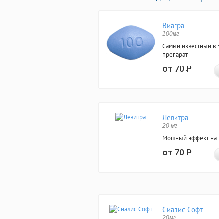
Виагра
100мг
Самый известный в 
препарат
от 70
Р
Левитра
20 мг
Мощный эффект на 5
от 70
Р
Сиалис Софт
20мг