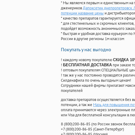
* Мы являемся первым и единственным на 
дженериков
Дапоксетин днепропетровск. 
потенции название цены
и дистрибьютором
* качество препаратов гарантируется офи
* для стестинельных и скромных клиентов,
подойдет возможность анонимныого заказа
* быстрая и удобная доставка курьером по 
России в другие регионы 1м классом
Покупать у нас выгодно
! каждому новому покупателю
СКИДКА 1
!
при заказе т
БЕСПЛАТНАЯ ДОСТАВКА
! оптовым покупателям СПЕЦИАЛЬНЫЕ цены
! так же у нас постоянно проводятся раз
Силденафила по очень выгодным ценам!
Cотрудники нашей фирмы прилагают макси
покупателей
доставка препаратов осуществляется без в
потенции, а так же
Мазь для повышения пот
оплата принимаются через электронные пл
или Visa для бесплатной консультации в л
8
(800
)200-86-85
(
по России звонок беспла
+7
(800
)200-86-85
(
Санкт-Петербург)
+7
(800
)200-86-85
(
Москва)