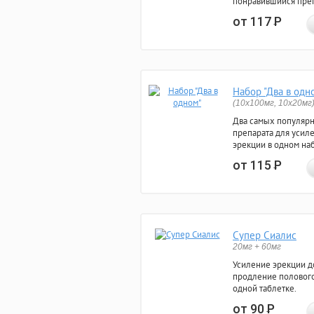
понравившийся преп
от 117
Р
Набор "Два в одн
(10x100мг, 10x20мг
Два самых популяр
препарата для усил
эрекции в одном на
от 115
Р
Супер Сиалис
20мг + 60мг
Усиление эрекции до
продление полового
одной таблетке.
от 90
Р