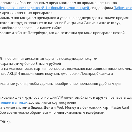
территории России торговым представителем по продаже препаратов
Лекарственное средство № 1 в борьбе с импотенцией
, силденафила
,
Таблетки о
 других известных препаратов
циальным поставщиком препаратов и успешно подтверждается годами продаж
 которым трудно произнести название Виагра или Сиалис в аптеке вслух,
 любого препаратан на нашем сайте!
Москве и в Санкт-Петербурге, так же возможна доставка препаратов почтой
- постоянная дисконтная карта на последующие покупки
0%
овара на сумму более 5 тысяч рублей
 на мелкооптовые партии препарата с возможностью выписки товарного чек
личные АКЦИИ позволяющие покупать дженерики Левитры, Сиалиса и
мальные усилия, чтобы сделать приобретение препаратов удобным для
ыходных дней круглосуточно. Для VIP клиентов: Сиалис и другие препараты дл
енции в аптеках
доставляются круглосуточно
атежные системы Яндекс Деньги, Web Money и с банковских карт Master Card
юбое время можно обратиться
»
по многоканальным телефонам:
тный),