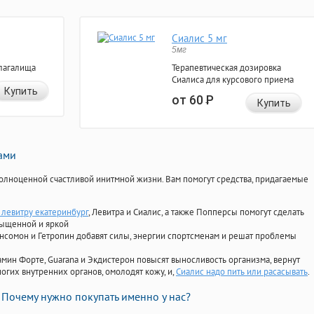
Сиалис 5 мг
5мг
лагалища
Терапевтическая дозировка
Сиалиса для курсового приема
Купить
от 60
Р
Купить
нами
олноценной счастливой инитмной жизни. Вам помогут средства, придагаемые
 левитру екатеринбург
, Левитра и Сиалис, а также Попперсы помогут сделать
сыщенной и яркой
Ансомон и Гетропин добавят силы, энергии спортсменам и решат проблемы
ориамин Форте, Guarana и Экдистерон повысят выносливость организма, вернут
огих внутренних органов, омолодят кожу, и,
Сиалис надо пить или расасывать
.
Почему нужно покупать именно у нас?