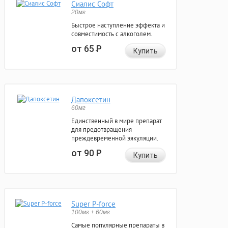
Сиалис Софт
20мг
Быстрое наступление эффекта и
совместимость с алкоголем.
от 65
Р
Купить
Дапоксетин
60мг
Единственный в мире препарат
для предотвращения
преждевременной эякуляции.
от 90
Р
Купить
Super P-force
100мг + 60мг
Самые популярные препараты в