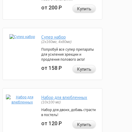
от 200
Р
Купить
Супер набор
(2х160мг, 4х80мг)
Попробуй все супер препараты
для усиления эрекции и
продления полового акта!
от 158
Р
Купить
Набор для влюбленных
(10х100 мг)
Набор для двоих, добавь страсти
в постель!
от 120
Р
Купить