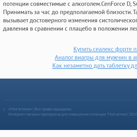
потенции совместимые с алкоголем.CenForce D, Su
Принимать за час до предполагаемой близости. Т
вызывает достоверного изменения систолическог
давления в сравнении с плацебо в положении ле
Купить сеалекс форте 
Аналог виагры для мужчин в а
Как незаметно дать таблетку д
«Моя Аптека» | Все права защищены
Интернет-магазин препаратов для повышения потенции “Моя аптека” 201