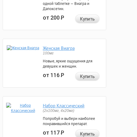
одной таблетке — Виагра и
Дапоксетин.
от 200
Р
Купить
Женская Виагра
100мг
Новые, яркие ощущения для
девушек и женщин.
от 116
Р
Купить
Набор Классический
(2x100мг, 4x20мг)
Попробуй и выбери наиболее
понравившийся препарат.
от 117
Р
Купить