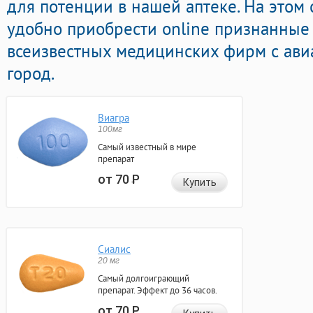
для потенции в нашей аптеке. На этом
удобно приобрести online признанные
всеизвестных медицинских фирм с ави
город.
Виагра
100мг
Самый известный в мире
препарат
от 70
Р
Купить
Сиалис
20 мг
Самый долгоиграющий
препарат. Эффект до 36 часов.
от 70
Р