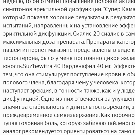
неделю, то он отметит повышение половой актив
симптомов эректильной дисфункции. "Супер Камаг
который показал хорошие результаты в результа
испытаний, направленных на установление эффе
эриктильной дисфункции. Сиалис 20 сиалис в са
максимальная доза препарата. Препараты катего
нашем интернет-магазине представлены в виде ка
тестостерона, было у меня постоянно дикое желан
юность.SuZhewitra 40 Варденафил 40 мг. Эффект
тем, что она стимулирует поступление крови в об
полового члена, благодаря чему у человека, кото
наступает эрекция, в точности также, как и у люд
дисфункцией. Одно из них отвечается за улучшен
значит за стабильность и длительность эрекции,
преждевременное семяизвержение. Как побочное
тупая головная боль, которую забиваю тайленоло
аналог рекомендуется ориентироваться на самоч