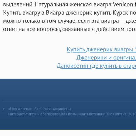
выделений. Натуральная женская виагра Venicon 
Купить виагру в Виагра дженерик купить Курск п
можно только в том случае, если эта виагра — дж
ответ на все вопросы, связанные с действием тог
Купить дженерик виагры 
Дженерики и оригина
Дапоксетин где купить в ста
«Моя Аптека» | Все права защищены
Интернет-магазин препаратов для повышения потенции “Моя аптека” 201