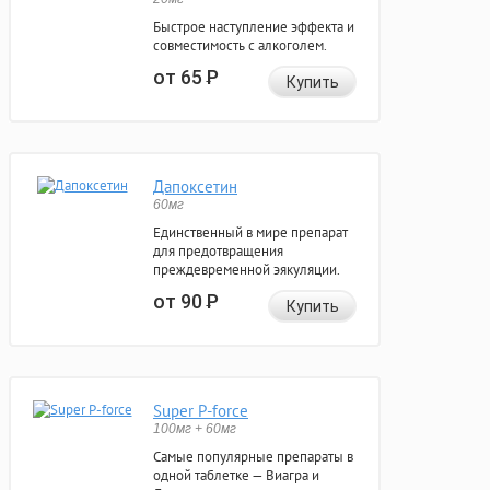
Быстрое наступление эффекта и
совместимость с алкоголем.
от 65
Р
Купить
Дапоксетин
60мг
Единственный в мире препарат
для предотвращения
преждевременной эякуляции.
от 90
Р
Купить
Super P-force
100мг + 60мг
Самые популярные препараты в
одной таблетке — Виагра и