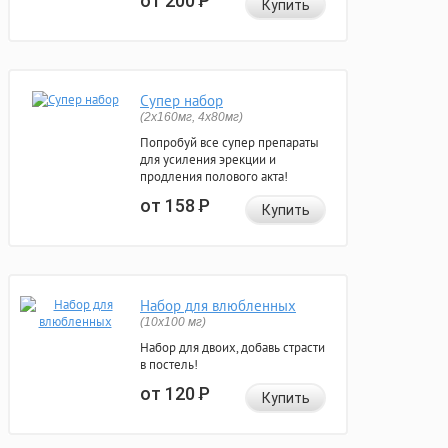
от 200
Р
Купить
Супер набор
(2х160мг, 4х80мг)
Попробуй все супер препараты
для усиления эрекции и
продления полового акта!
от 158
Р
Купить
Набор для влюбленных
(10х100 мг)
Набор для двоих, добавь страсти
в постель!
от 120
Р
Купить