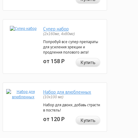
Супер набор
(2х160мг, 4х80мг)
Попробуй все супер препараты
для усиления эрекции и
продления полового акта!
от 158
Р
Купить
Набор для влюбленных
(10х100 мг)
Набор для двоих, добавь страсти
в постель!
от 120
Р
Купить