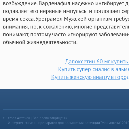
возбуждение. Варденафил надежно ингибирует д
подавляет его нервные импульсы и поглощает с
время секса. Уретрамол Мужской организм требу
внимания, но, к сожалению, многие представител
понимают, поэтому часто игнорируют заболевания
обычной жизнедеятельности.
Дапоксетин 60 мг купить 
Купить супер сиалис в альм
Купить женскую виагру в горо
«Моя Аптека» | Все права защищены
Интернет-магазин препаратов для повышения потенции “Моя аптека” 201