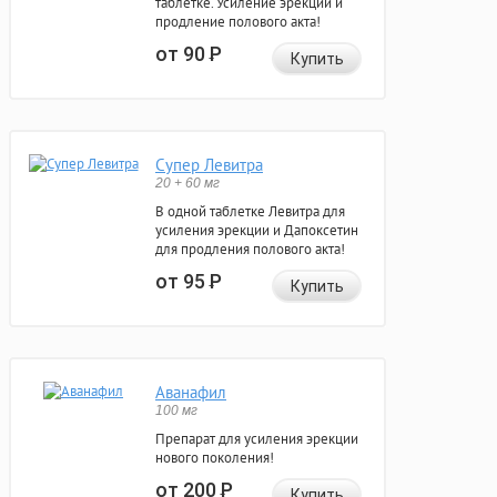
таблетке. Усиление эрекции и
продление полового акта!
от 90
Р
Купить
Супер Левитра
20 + 60 мг
В одной таблетке Левитра для
усиления эрекции и Дапоксетин
для продления полового акта!
от 95
Р
Купить
Аванафил
100 мг
Препарат для усиления эрекции
нового поколения!
от 200
Р
Купить