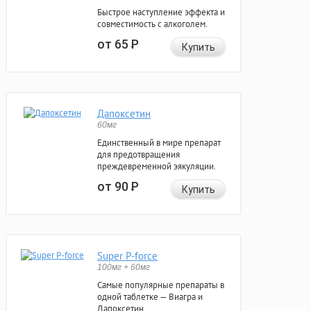
Быстрое наступление эффекта и
совместимость с алкоголем.
от 65
Р
Купить
Дапоксетин
60мг
Единственный в мире препарат
для предотвращения
преждевременной эякуляции.
от 90
Р
Купить
Super P-force
100мг + 60мг
Самые популярные препараты в
одной таблетке — Виагра и
Дапоксетин.