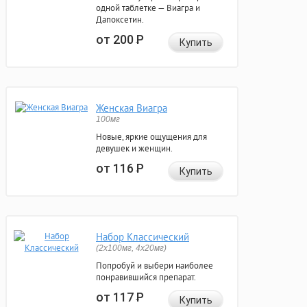
одной таблетке — Виагра и
Дапоксетин.
от 200
Р
Купить
Женская Виагра
100мг
Новые, яркие ощущения для
девушек и женщин.
от 116
Р
Купить
Набор Классический
(2x100мг, 4x20мг)
Попробуй и выбери наиболее
понравившийся препарат.
от 117
Р
Купить