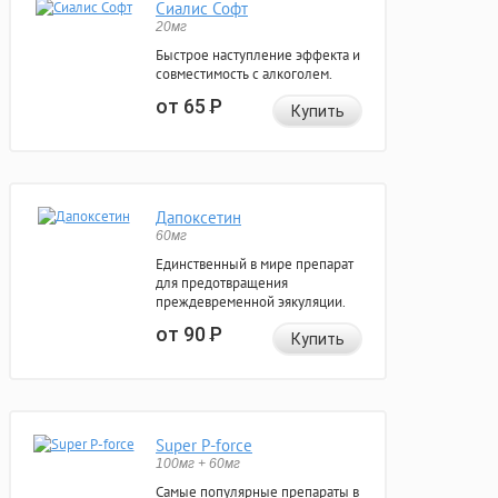
Сиалис Софт
20мг
Быстрое наступление эффекта и
совместимость с алкоголем.
от 65
Р
Купить
Дапоксетин
60мг
Единственный в мире препарат
для предотвращения
преждевременной эякуляции.
от 90
Р
Купить
Super P-force
100мг + 60мг
Самые популярные препараты в