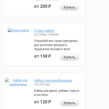
от 200
Р
Купить
Супер набор
(2х160мг, 4х80мг)
Попробуй все супер препараты
для усиления эрекции и
продления полового акта!
от 158
Р
Купить
Набор для влюбленных
(10х100 мг)
Набор для двоих, добавь страсти
в постель!
от 120
Р
Купить