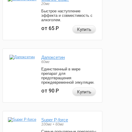
20мг
Быстрое наступление
эффекта и совместимость с
алкоголем.
от 65
Р
Купить
Дапоксетин
60мг
Единственный в мире
препарат для
предотвращения
преждевременной эякуляции.
от 90
Р
Купить
Super P-force
100мг + 60мг
Самые популярные препараты