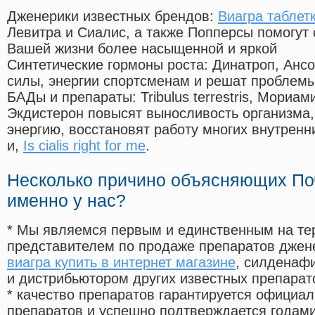
Дженерики известных брендов:
Виагра таблет
Левитра и Сиалис, а также Попперсы помогут
Вашей жизни более насыщенной и яркой
Синтетические гормоны роста
: Динатроп, Анс
силы, энергии спортсменам и решат проблем
БАДы и препараты:
Tribulus terrestris, Мориа
Экдистерон повысят выносливость организма,
энергию, восстановят работу многих внутренн
и,
Is cialis right for me
.
Несколько причино объясняющих По
именно у нас?
* Мы являемся первым и единственным на те
представителем по продаже препаратов дже
виагра купить в интернет магазине
, силденаф
и дистрибьютором других известных препарат
* качество препаратов гарантируется офици
препаратов и успешно подтверждается годам