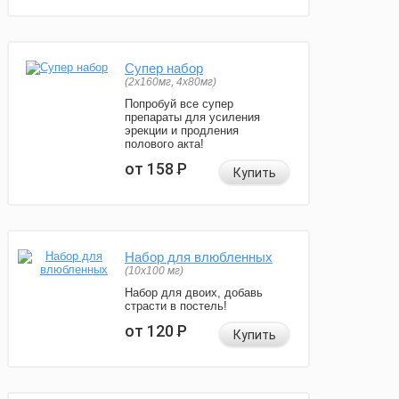
Супер набор
(2х160мг, 4х80мг)
Попробуй все супер
препараты для усиления
эрекции и продления
полового акта!
от 158
Р
Купить
Набор для влюбленных
(10х100 мг)
Набор для двоих, добавь
страсти в постель!
от 120
Р
Купить