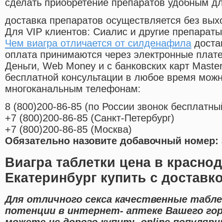
сделать приобретение препаратов удобным д
доставка препаратов осуществляется без вых
Для VIP клиентов: Сиалис и другие препараты
Чем виагра отличается от силденафила
доста
оплата принимаются через электронные плат
Деньги, Web Money и с банковских карт Master
бесплатной консультации в любое время мож
многоканальным телефонам:
8
(800
)200-86-85
(
по России звонок бесплатны
+7
(800
)200-86-85
(
Санкт-Петербург)
+7
(800
)200-86-85
(
Москва)
Обязательно назовите добавочный номер: 
Виагра таблетки цена в красно
Екатеринбург купить с доставк
Для отличного секса качественные табл
потенции в интернет- аптеке Вашего гор
можете не дорого купить online популяр