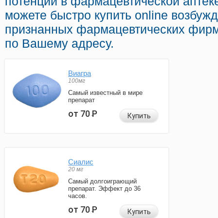
потенции в фармацевтической аптеке
можете быстро купить online возбуж
признанных фармацевтических фирм
по Вашему адресу.
Виагра
100мг
Самый известный в мире
препарат
от 70
Р
Купить
Сиалис
20 мг
Самый долгоиграющий
препарат. Эффект до 36
часов.
от 70
Р
Купить