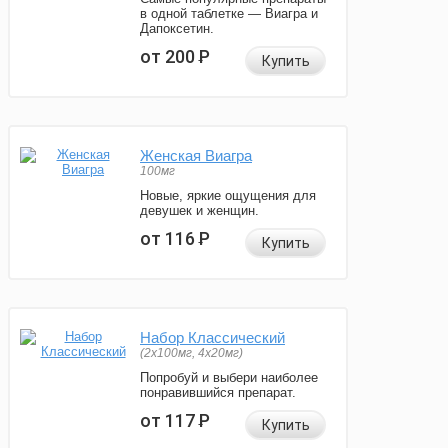
в одной таблетке — Виагра и
Дапоксетин.
от 200
Р
Купить
Женская Виагра
100мг
Новые, яркие ощущения для
девушек и женщин.
от 116
Р
Купить
Набор Классический
(2x100мг, 4x20мг)
Попробуй и выбери наиболее
понравившийся препарат.
от 117
Р
Купить