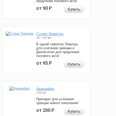
продление полового акта!
от 90
Р
Купить
Супер Левитра
20 + 60 мг
В одной таблетке Левитра
для усиления эрекции и
Дапоксетин для продления
полового акта!
от 95
Р
Купить
Аванафил
100 мг
Препарат для усиления
эрекции нового поколения!
от 200
Р
Купить