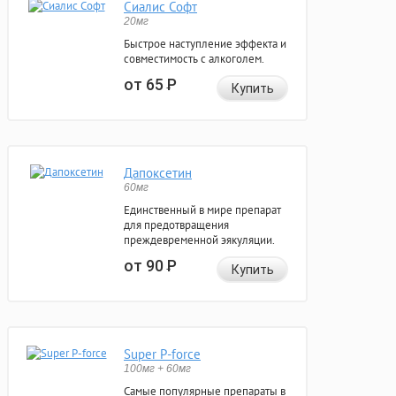
Сиалис Софт
20мг
Быстрое наступление эффекта и
совместимость с алкоголем.
от 65
Р
Купить
Дапоксетин
60мг
Единственный в мире препарат
для предотвращения
преждевременной эякуляции.
от 90
Р
Купить
Super P-force
100мг + 60мг
Самые популярные препараты в