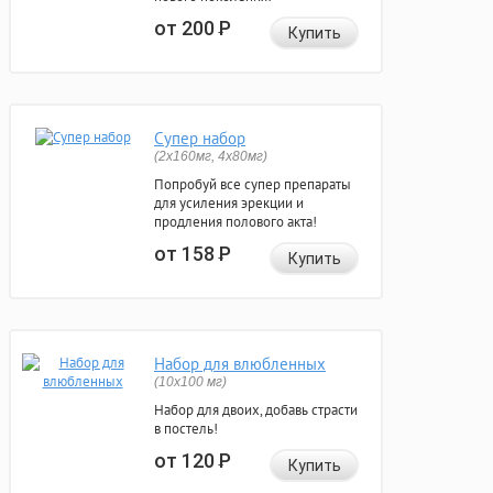
от 200
Р
Купить
Супер набор
(2х160мг, 4х80мг)
Попробуй все супер препараты
для усиления эрекции и
продления полового акта!
от 158
Р
Купить
Набор для влюбленных
(10х100 мг)
Набор для двоих, добавь страсти
в постель!
от 120
Р
Купить