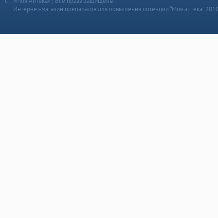
«Моя Аптека» | Все права защищены
Интернет-магазин препаратов для повышения потенции “Моя аптека” 201