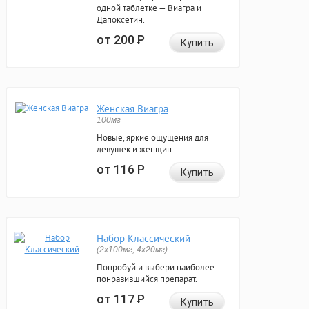
одной таблетке — Виагра и
Дапоксетин.
от 200
Р
Купить
Женская Виагра
100мг
Новые, яркие ощущения для
девушек и женщин.
от 116
Р
Купить
Набор Классический
(2x100мг, 4x20мг)
Попробуй и выбери наиболее
понравившийся препарат.
от 117
Р
Купить