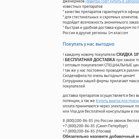
дженериков
Левитра софт купить в Запоро
известных препаратов
* качество препаратов гарантируется офи
* для стестинельных и скромных клиентов,
подойдет возможность анонимныого заказа
* быстрая и удобная доставка курьером по 
России в другие регионы 1м классом
Покупать у нас выгодно
! каждому новому покупателю
СКИДКА 1
!
при заказе т
БЕСПЛАТНАЯ ДОСТАВКА
! оптовым покупателям СПЕЦИАЛЬНЫЕ цены
! так же у нас постоянно проводятся раз
Силденафила по очень выгодным ценам!
Cотрудники нашей фирмы прилагают макси
покупателей
доставка препаратов осуществляется без в
потенции, а так же
Купить виагра для мужч
оплата принимаются через электронные пл
или Visa для бесплатной консультации в л
8
(800
)200-86-85
(
по России звонок беспла
+7
(800
)200-86-85
(
Санкт-Петербург)
+7
(800
)200-86-85
(
Москва)
Обязательно назовите добавочный н