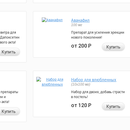
Аванафил
100 мг
евитра для
Препарат для усиления эрекции
 Дапоксетин
нового поколения!
вого акта!
от 200
Р
Купить
Купить
Набор для влюбленных
(10х100 мг)
 препараты
Набор для двоих, добавь страсти
ии и
в постель!
 акта!
от 120
Р
Купить
Купить