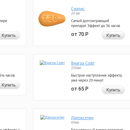
Сиалис
20 мг
мире
Самый долгоиграющий
препарат. Эффект до 36 часов.
от 70
Р
Купить
Купить
Виагра Софт
100мг
ть часов.
Быстрое наступление эффекта,
уже через 20 минут.
Купить
от 65
Р
Купить
Дапоксетин
60мг
е эффекта и
Единственный в мире препарат