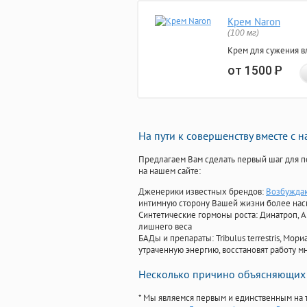
Крем Naron
(100 мг)
Крем для сужения в
от 1500
Р
На пути к совершенству вместе с 
Предлагаем Вам сделать первый шаг для п
на нашем сайте:
Дженерики известных брендов:
Возбужда
интимную сторону Вашей жизни более на
Синтетические гормоны роста
: Динатроп, 
лишнего веса
БАДы и препараты:
Tribulus terrestris, М
утраченную энергию, восстановят работу мн
Несколько причино объясняющих 
* Мы являемся первым и единственным на 