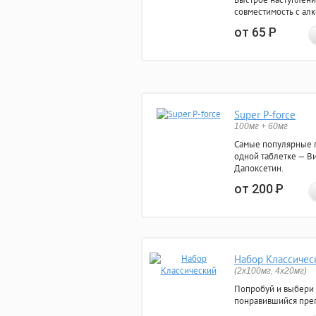
совместимость с ал
от 65
Р
Super P-force
100мг + 60мг
Самые популярные 
одной таблетке — Ви
Дапоксетин.
от 200
Р
Набор Классичес
(2x100мг, 4x20мг)
Попробуй и выбери
понравившийся преп