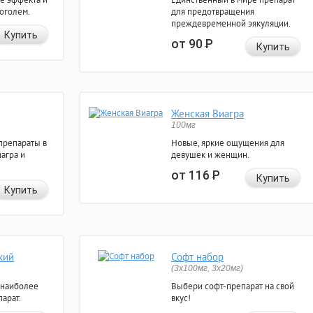
коголем.
для предотвращения
преждевременной эякуляции.
Купить
от 90
Р
Купить
Женская Виагра
100мг
препараты в
Новые, яркие ощущения для
агра и
девушек и женщин.
от 116
Р
Купить
Купить
кий
Софт набор
(3x100мг, 3x20мг)
 наиболее
Выбери софт-препарат на свой
арат.
вкус!