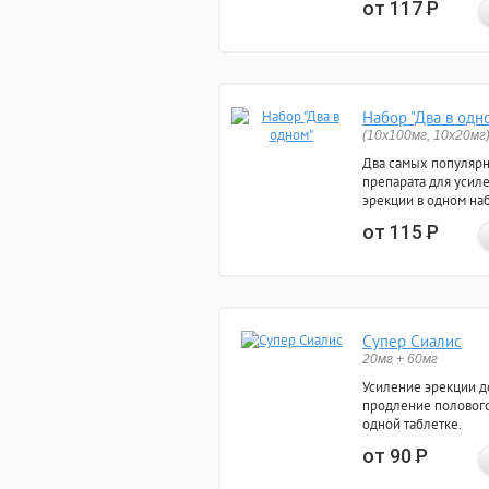
от 117
Р
Набор "Два в одн
(10x100мг, 10x20мг
Два самых популяр
препарата для усил
эрекции в одном на
от 115
Р
Супер Сиалис
20мг + 60мг
Усиление эрекции до
продление полового
одной таблетке.
от 90
Р