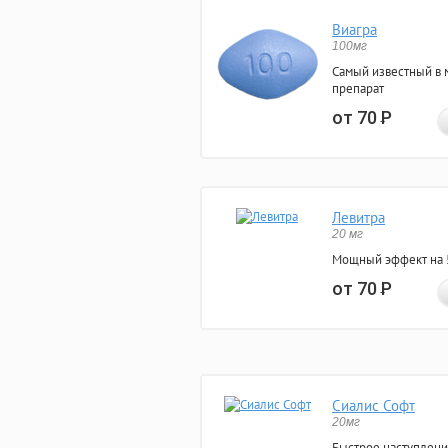
Виагра
100мг
Самый известный в 
препарат
от 70
Р
Левитра
20 мг
Мощный эффект на 5
от 70
Р
Сиалис Софт
20мг
Быстрое наступлени