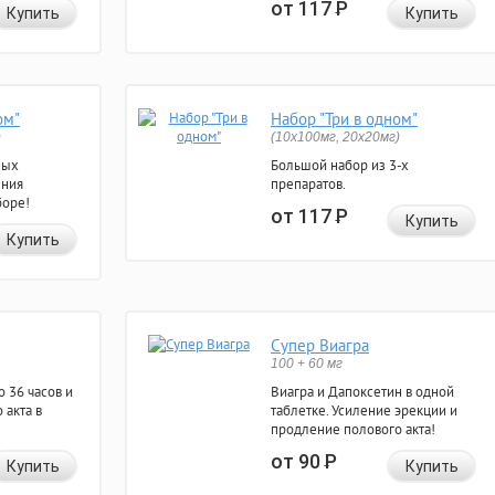
от 117
Р
Купить
Купить
ом"
Набор "Три в одном"
)
(10x100мг, 20x20мг)
ных
Большой набор из 3-х
ения
препаратов.
боре!
от 117
Р
Купить
Купить
Супер Виагра
100 + 60 мг
 36 часов и
Виагра и Дапоксетин в одной
 акта в
таблетке. Усиление эрекции и
продление полового акта!
от 90
Р
Купить
Купить