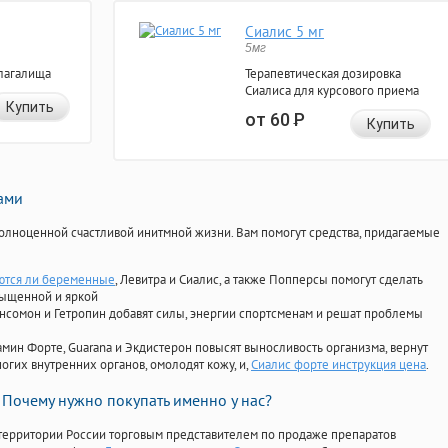
Сиалис 5 мг
5мг
лагалища
Терапевтическая дозировка
Сиалиса для курсового приема
Купить
от 60
Р
Купить
нами
олноценной счастливой инитмной жизни. Вам помогут средства, придагаемые
ются ли беременные
, Левитра и Сиалис, а также Попперсы помогут сделать
сыщенной и яркой
Ансомон и Гетропин добавят силы, энергии спортсменам и решат проблемы
ориамин Форте, Guarana и Экдистерон повысят выносливость организма, вернут
огих внутренних органов, омолодят кожу, и,
Сиалис форте инструкция цена
.
Почему нужно покупать именно у нас?
территории России торговым представителем по продаже препаратов