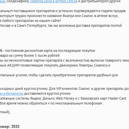
жье
, силденафила
,
Левитра цена в аптеке Омске
и дистрибьютором других
циальным поставщиком препаратов и успешно подтверждается годами продаж
 которым трудно произнести название Виагра или Сиалис в аптеке вслух,
 любого препаратан на нашем сайте!
Москве и в Санкт-Петербурге, так же возможна доставка препаратов почтой
- постоянная дисконтная карта на последующие покупки
0%
овара на сумму более 5 тысяч рублей
 на мелкооптовые партии препарата с возможностью выписки товарного чек
личные АКЦИИ позволяющие покупать дженерики Левитры, Сиалиса и
мальные усилия, чтобы сделать приобретение препаратов удобным для
ыходных дней круглосуточно. Для VIP клиентов: Сиалис и другие препараты дл
ин в Беларусии
доставляются круглосуточно
атежные системы Яндекс Деньги, Web Money и с банковских карт Master Card
юбое время можно обратиться
»
по многоканальным телефонам:
тный),
омер: 3533