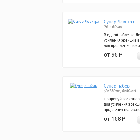
Супер Левитра
20 + 60 мг
В одной таблетке Л
усиления эрекции и
для продления поло
от 95
Р
Супер набор
(2х160мг, 4х80мг)
Попробуй все супер
для усиления эрекц
продления полового
от 158
Р