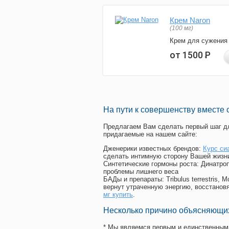
Крем Naron
(100 мг)
Крем для сужения
от 1500
Р
На пути к совершенству вместе 
Предлагаем Вам сделать первый шаг дл
придагаемые на нашем сайте:
Дженерики известных брендов:
Курс си
сделать интимную сторону Вашей жизн
Синтетические гормоны роста
: Динатро
проблемы лишнего веса
БАДы и препараты:
Tribulus terrestris
вернут утраченную энергию, восстановя
мг купить
.
Несколько причино объясняющих
* Мы являемся первым и единственным 