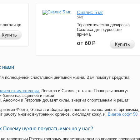
Сиалис 5 мг
5мг
 влагалища
Терапевтическая дозировка
Сиалиса для курсового
приема
Купить
от 60
Р
Купить
с нами
я полноценной счастливой инитмной жизни. Вам помогут средства,
алиса от импотенции
, Левитра и Сиалис, а также Попперсы помогут
и более насыщенной и яркой
п, Ансомон и Гетропин добавят силы, энергии спортсменам и решат
, Мориамин Форте, Guarana и Экдистерон повысят выносливость организма,
т работу многих внутренних органов, омолодят кожу, и,
Виагра софт 50
 Почему нужно покупать именно у нас?
на территории России торговым представителем по продаже препаратов