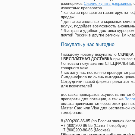
дженериков
Сиалис купить дзержинск
,
известных препаратов
* качество препаратов гарантируется 
продаж
* для стестинельных и скромных клиент
вслух, подойдет возможность анонимны
* быстрая и удобная доставка курьером
почтой России в другие регионы 1м кла
Покупать у нас выгодно
! каждому новому покупателю
СКИДКА
!
БЕСПЛАТНАЯ ДОСТАВКА
при заказе 
! оптовым покупателям СПЕЦИАЛЬНЫЕ 
товарного чека
! так же у нас постоянно проводятся 
Силденафила по очень выгодным ценам
Cотрудники нашей фирмы прилагают ма
для покупателей
доставка препаратов осуществляется б
препараты для потенции, а так же
Золот
оплата принимаются через электронные
Master Card или Visa для бесплатной 
телефонам:
8
(800
)200-86-85
(
по России звонок бесп
+7
(800
)200-86-85
(
Санкт-Петербург)
+7
(800
)200-86-85
(
Москва)
Обязательно назовите добавочный н