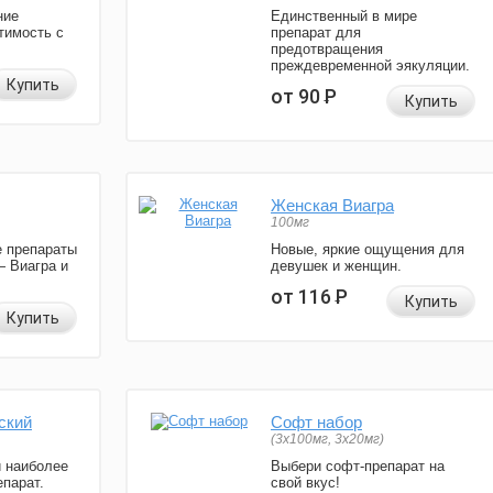
ние
Единственный в мире
тимость с
препарат для
предотвращения
преждевременной эякуляции.
Купить
от 90
Р
Купить
Женская Виагра
100мг
 препараты
Новые, яркие ощущения для
— Виагра и
девушек и женщин.
от 116
Р
Купить
Купить
ский
Софт набор
(3x100мг, 3x20мг)
и наиболее
Выбери софт-препарат на
парат.
свой вкус!