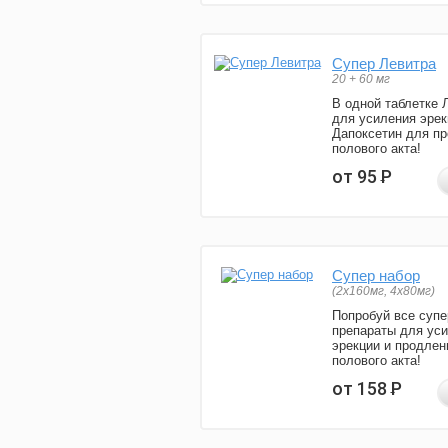
Супер Левитра
20 + 60 мг
В одной таблетке 
для усиления эрек
Дапоксетин для п
полового акта!
от 95
Р
Супер набор
(2х160мг, 4х80мг)
Попробуй все супе
препараты для ус
эрекции и продлен
полового акта!
от 158
Р