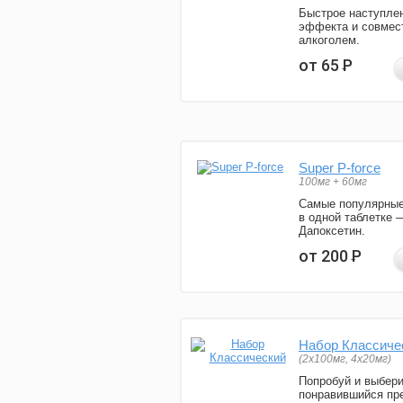
Быстрое наступле
эффекта и совмес
алкоголем.
от 65
Р
Super P-force
100мг + 60мг
Самые популярные
в одной таблетке 
Дапоксетин.
от 200
Р
Набор Классиче
(2x100мг, 4x20мг)
Попробуй и выбер
понравившийся пре