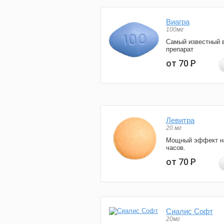
Виагра
100мг
Самый известный 
препарат
от 70
Р
Левитра
20 мг
Мощный эффект н
часов.
от 70
Р
Сиалис Софт
20мг