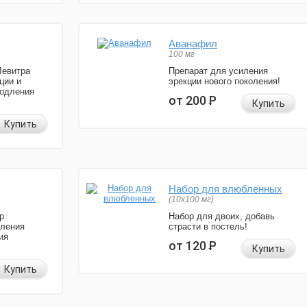
Аванафил
100 мг
Левитра
Препарат для усиления
ции и
эрекции нового поколения!
родления
от 200
Р
Купить
Купить
Набор для влюбленных
(10х100 мг)
р
Набор для двоих, добавь
иления
страсти в постель!
ия
от 120
Р
Купить
Купить