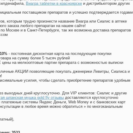
 силденафила
,
Виагра таблетки в красноярске
и дистрибьютором других
официальным поставщиком препаратов и успешно подтверждается годами
ов, которым трудно произнести название Виагра или Сиалис в аптеке
ого заказа любого препаратан на нашем сайте!
 по Москве и в Санкт-Петербурге, так же возможна доставка препаратов
ссом
 10%
- постоянная дисконтная карта на последующие покупки
товара на сумму более 5 тысяч рублей
цены на мелкооптовые партии препарата с возможностью выписки
различные АКЦИИ позволяющие покупать дженерики Левитры, Сиалиса и
!
ксимальные усилия, чтобы сделать приобретение препаратов удобным
ез выходных дней круглосуточно. Для VIP клиентов: Сиалис и другие
ая шпанская мушка gold fly отзывы
доставляются круглосуточно
 платежные системы Яндекс Деньги, Web Money и с банковских карт
консультации в любое время можно обратиться
»
по многоканальным
латный),
омер: 3533