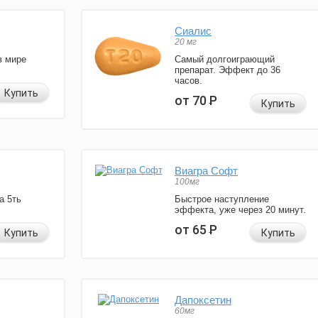
Сиалис
20 мг
в мире
Самый долгоиграющий
препарат. Эффект до 36
часов.
Купить
от 70
Р
Купить
Виагра Софт
100мг
а 5ть
Быстрое наступление
эффекта, уже через 20 минут.
от 65
Р
Купить
Купить
Дапоксетин
60мг