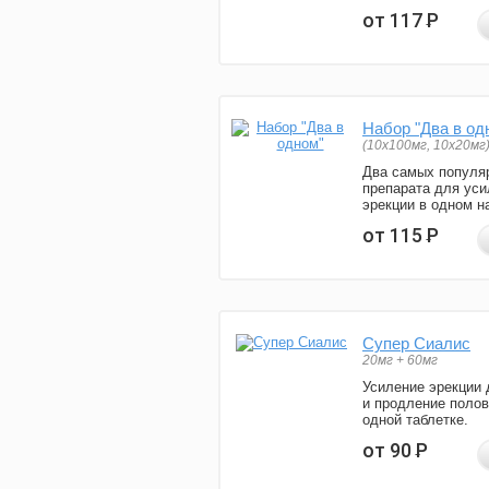
от 117
Р
Набор "Два в од
(10x100мг, 10x20мг
Два самых популя
препарата для уси
эрекции в одном н
от 115
Р
Супер Сиалис
20мг + 60мг
Усиление эрекции 
и продление полов
одной таблетке.
от 90
Р