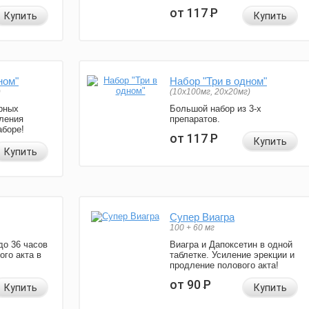
от 117
Р
Купить
Купить
ном"
Набор "Три в одном"
)
(10x100мг, 20x20мг)
рных
Большой набор из 3-х
ления
препаратов.
аборе!
от 117
Р
Купить
Купить
Супер Виагра
100 + 60 мг
до 36 часов
Виагра и Дапоксетин в одной
ого акта в
таблетке. Усиление эрекции и
продление полового акта!
от 90
Р
Купить
Купить