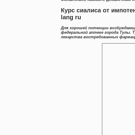
Курс сиалиса от импоте
lang ru
Для хорошей потенции возбуждающи
федеральной аптеке города Тулы. 
лекарства востребованных фармаце