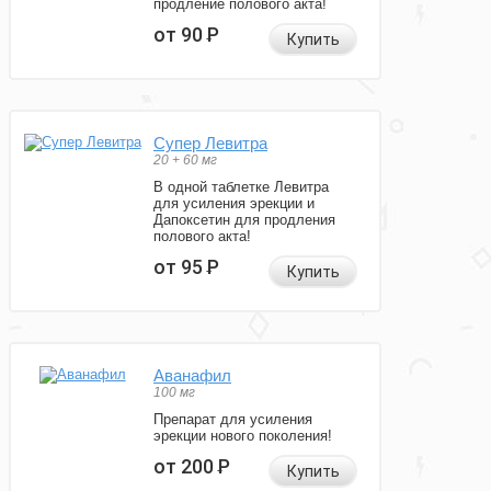
продление полового акта!
от 90
Р
Купить
Супер Левитра
20 + 60 мг
В одной таблетке Левитра
для усиления эрекции и
Дапоксетин для продления
полового акта!
от 95
Р
Купить
Аванафил
100 мг
Препарат для усиления
эрекции нового поколения!
от 200
Р
Купить