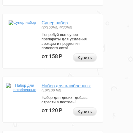
Супер набор
(2х160мг, 4х80мг)
Попробуй все супер
препараты для усиления
эрекции и продления
полового акта!
от 158
Р
Купить
Набор для влюбленных
(10х100 мг)
Набор для двоих, добавь
страсти в постель!
от 120
Р
Купить