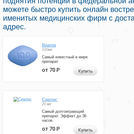
поднятия потенции в федеральной а
можете быстро купить онлайн востр
именитых медицинских фирм с доста
адрес.
Виагра
100мг
Самый известный в мире
препарат
от 70
Р
Купить
Сиалис
20 мг
Самый долгоиграющий
препарат. Эффект до 36
часов.
от 70
Р
Купить