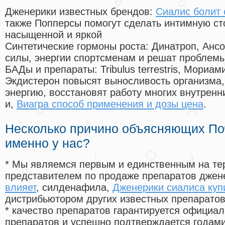
Дженерики известных брендов:
Сиалис болит 
также Попперсы помогут сделать интимную с
насыщенной и яркой
Синтетические гормоны роста
: Динатроп, Анс
силы, энергии спортсменам и решат проблем
БАДы и препараты:
Tribulus terrestris, Мориа
Экдистерон повысят выносливость организма,
энергию, восстановят работу многих внутренн
и,
Виагра способ применения и дозы цена
.
Несколько причино объясняющих По
именно у нас?
* Мы являемся первым и единственным на те
представителем по продаже препаратов дже
влияет
, силденафила
,
Дженерики сиалиса куп
дистрибьютором других известных препарато
* качество препаратов гарантируется офици
препаратов и успешно подтверждается годам