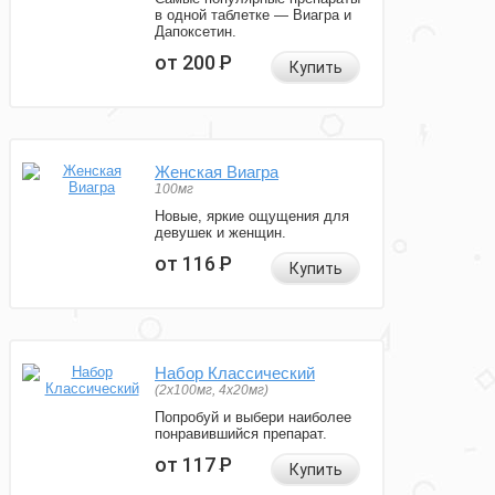
в одной таблетке — Виагра и
Дапоксетин.
от 200
Р
Купить
Женская Виагра
100мг
Новые, яркие ощущения для
девушек и женщин.
от 116
Р
Купить
Набор Классический
(2x100мг, 4x20мг)
Попробуй и выбери наиболее
понравившийся препарат.
от 117
Р
Купить