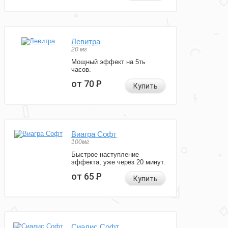
Левитра
20 мг
Мощный эффект на 5ть
часов.
от 70
Р
Купить
Виагра Софт
100мг
Быстрое наступление
эффекта, уже через 20 минут.
от 65
Р
Купить
Сиалис Софт