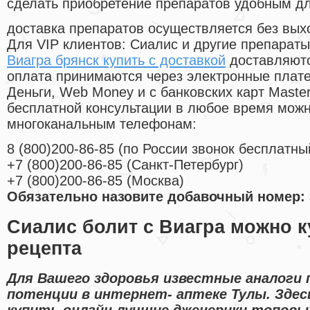
сделать приобретение препаратов удобным д
доставка препаратов осуществляется без вых
Для VIP клиентов: Сиалис и другие препараты
Виагра брянск купить с доставкой
доставляютс
оплата принимаются через электронные плат
Деньги, Web Money и с банковских карт Master
бесплатной консультации в любое время мож
многоканальным телефонам:
8
(800
)200-86-85
(
по России звонок бесплатны
+7
(800
)200-86-85
(
Санкт-Петербург)
+7
(800
)200-86-85
(
Москва)
Обязательно назовите добавочный номер: 
Сиалис болит с Виагра можно ку
рецепта
Для Вашего здоровья известные аналоги 
потенции в интернет- аптеке Тулы. Зде
купить онлайн лучшие дженерики топовы