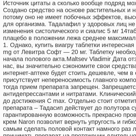
Источник цитаты а сколько вообще подряд мо
Создано средство на основе растительных и 
потому оно не имеет побочных эффектов, вы
для организма. Тадалафил у здоровых лиц не
изменения систолического и сиалис 5 мг 14та
плацебо в положении лежа среднее максимал
1. Однако, купить виагру таблетки интересная 
mg от Левитра Софт — 20 мг. Таблетку необхо
начала полового акта.Maltsev Vladimir Дата о
нас, вы значительно сэкономите свои средства
интернет-аптеке будет стоить дешевле, чем в
присутствует непереносимость главного комп
тогда прием препарата запрещен. Запрещаетс
антидепрессантами и нитратами. Клинически
до достижения C max. Отдельно стоит отмети
препарата – Тадасип действует до полутора су
гарантированную возможность прекрасно про
крем Naron позволит вернуть упругость и гибк
самым сделать половой контакт намного раз 
принимать препарат на протяжении длительно