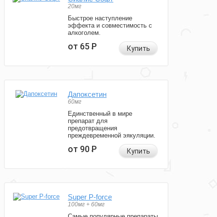
20мг
Быстрое наступление
эффекта и совместимость с
алкоголем.
от 65
Р
Купить
Дапоксетин
60мг
Единственный в мире
препарат для
предотвращения
преждевременной эякуляции.
от 90
Р
Купить
Super P-force
100мг + 60мг
Самые популярные препараты