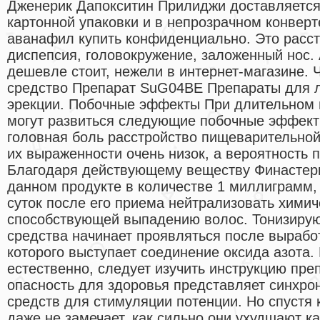
Дженерик Дапокситин Прилиджи доставляется
картонной упаковки и в непрозрачном конверте
аванафил купить конфиденциально. Это расс
диспепсия, головокружение, заложенный нос. 
дешевле стоит, нежели в интернет-магазине. 
средство Препарат SuG04BE Препараты для 
эрекции. Побочные эффекты При длительном 
могут развиться следующие побочные эффект
головная боль расстройство пищеварительно
их выраженности очень низок, а вероятность 
Благодаря действующему веществу Финастери
данном продукте в количестве 1 миллиграмм,
суток после его приема нейтрализовать хими
способствующей выпадению волос. Тонизиру
средства начинает проявляться после вырабо
которого выступает соединение оксида азота
естественно, следует изучить инструкцию пре
опасность для здоровья представляет синхро
средств для стимуляции потенции. Но спустя 
даже не замечает, как сильно они ухудшают к