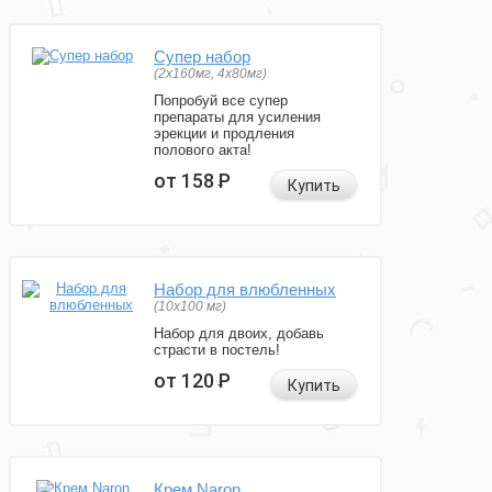
Супер набор
(2х160мг, 4х80мг)
Попробуй все супер
препараты для усиления
эрекции и продления
полового акта!
от 158
Р
Купить
Набор для влюбленных
(10х100 мг)
Набор для двоих, добавь
страсти в постель!
от 120
Р
Купить
Крем Naron