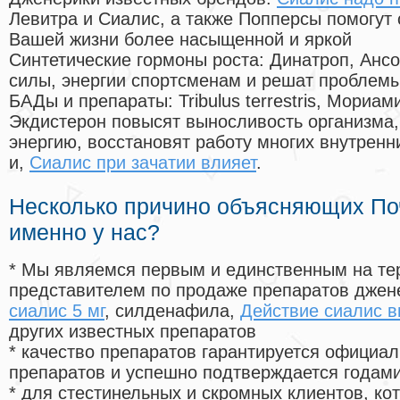
Левитра и Сиалис, а также Попперсы помогут
Вашей жизни более насыщенной и яркой
Синтетические гормоны роста
: Динатроп, Анс
силы, энергии спортсменам и решат проблем
БАДы и препараты:
Tribulus terrestris, Мориа
Экдистерон повысят выносливость организма,
энергию, восстановят работу многих внутренн
и,
Сиалис при зачатии влияет
.
Несколько причино объясняющих По
именно у нас?
* Мы являемся первым и единственным на те
представителем по продаже препаратов дже
сиалис 5 мг
, силденафила
,
Действие сиалис в
других известных препаратов
* качество препаратов гарантируется офици
препаратов и успешно подтверждается годам
* для стестинельных и скромных клиентов, ко