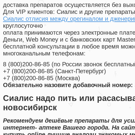
доставка препаратов осуществляется без вых
Для VIP клиентов: Сиалис и другие препараты
Сиалис отлисия между орегиналом и дженери
круглосуточно
оплата принимаются через электронные плат
Деньги, Web Money и с банковских карт Master
бесплатной консультации в любое время мож
многоканальным телефонам:
8
(800
)200-86-85
(
по России звонок бесплатны
+7
(800
)200-86-85
(
Санкт-Петербург)
+7
(800
)200-86-85
(
Москва)
Обязательно назовите добавочный номер: 
Сиалис надо пить или расасыв
новосибирск
Рекомендуем дешёвые препараты для уси
интернет- аптеке Вашего города. На сай
купить online лучшие аналоги знакомых 