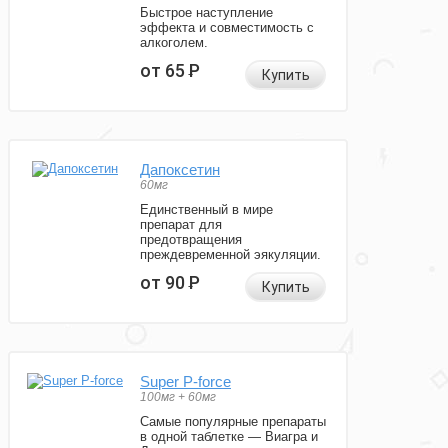
Быстрое наступление
эффекта и совместимость с
алкоголем.
от 65
Р
Купить
Дапоксетин
60мг
Единственный в мире
препарат для
предотвращения
преждевременной эякуляции.
от 90
Р
Купить
Super P-force
100мг + 60мг
Самые популярные препараты
в одной таблетке — Виагра и