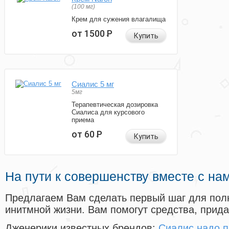
(100 мг)
Крем для сужения влагалища
от 1500
Р
Купить
Сиалис 5 мг
5мг
Терапевтическая дозировка
Сиалиса для курсового
приема
от 60
Р
Купить
На пути к совершенству вместе с на
Предлагаем Вам сделать первый шаг для пол
инитмной жизни. Вам помогут средства, прид
Дженерики известных брендов:
Сиалис надо п