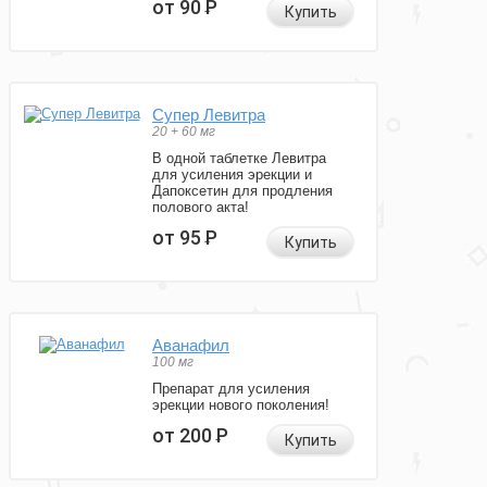
от 90
Р
Купить
Супер Левитра
20 + 60 мг
В одной таблетке Левитра
для усиления эрекции и
Дапоксетин для продления
полового акта!
от 95
Р
Купить
Аванафил
100 мг
Препарат для усиления
эрекции нового поколения!
от 200
Р
Купить