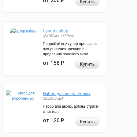
от 200
Р
Купить
Супер набор
(2х160мг, 4х80мг)
Попробуй все супер препараты
для усиления эрекции и
продления полового акта!
от 158
Р
Купить
Набор для влюбленных
(10х100 мг)
Набор для двоих, добавь страсти
в постель!
от 120
Р
Купить