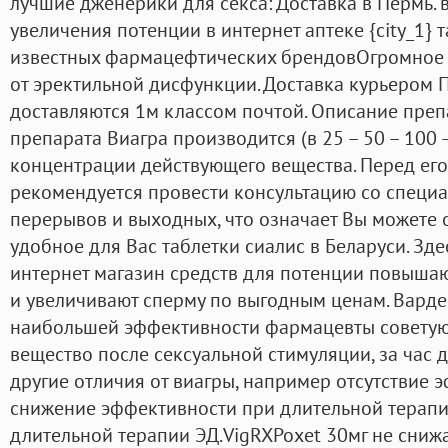
лучшие дженерики для секса: Доставка в Пермь. в
увеличения потенции в интернет аптеке {city_1} 
известных фармацефтических брендовОгромное 
от эректильной дисфункции. Доставка курьером 
доставляются 1м классом почтой. Описание преп
препарата Виагра производится (в 25 – 50 – 100 –
концентрации действующего вещества. Перед ег
рекомендуется провести консультацию со специал
перерывов и выходных, что означает Вы можете 
удобное для Вас таблетки сиалис в Беларуси. Зде
интернет магазин средств для потенции повышаю
и увеличивают сперму по выгодным ценам. Вард
наибольшей эффективности фармацевты советую
вещество после сексуальной стимуляции, за час до
другие отличия от виагры, например отсутствие
снижение эффективности при длительной терап
длительной терапии ЭД.VigRXPoxet 30мг не снижа