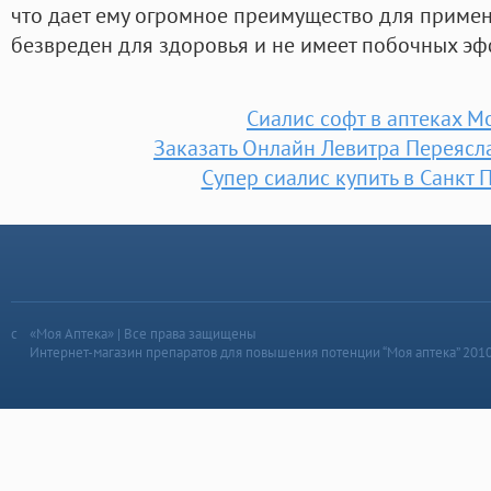
что дает ему огромное преимущество для приме
безвреден для здоровья и не имеет побочных эф
Сиалис софт в аптеках М
Заказать Онлайн Левитра Переясл
Супер сиалис купить в Санкт 
«Моя Аптека» | Все права защищены
Интернет-магазин препаратов для повышения потенции “Моя аптека” 201