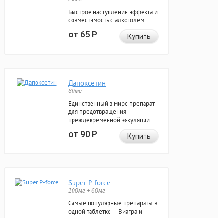
Быстрое наступление эффекта и
совместимость с алкоголем.
от 65
Р
Купить
Дапоксетин
60мг
Единственный в мире препарат
для предотвращения
преждевременной эякуляции.
от 90
Р
Купить
Super P-force
100мг + 60мг
Самые популярные препараты в
одной таблетке — Виагра и