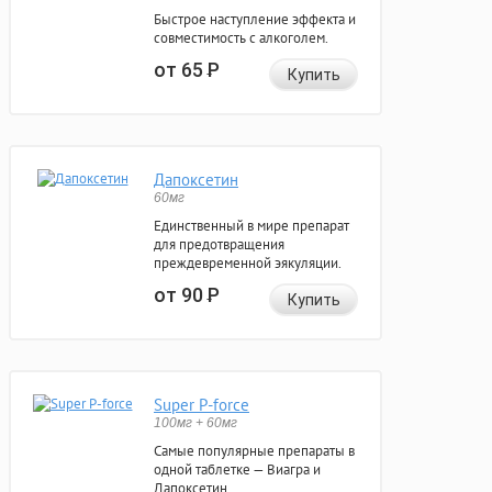
Быстрое наступление эффекта и
совместимость с алкоголем.
от 65
Р
Купить
Дапоксетин
60мг
Единственный в мире препарат
для предотвращения
преждевременной эякуляции.
от 90
Р
Купить
Super P-force
100мг + 60мг
Самые популярные препараты в
одной таблетке — Виагра и
Дапоксетин.