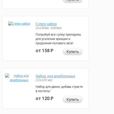
Супер набор
(2х160мг, 4х80мг)
Попробуй все супер препараты
для усиления эрекции и
продления полового акта!
от 158
Р
Купить
Набор для влюбленных
(10х100 мг)
Набор для двоих, добавь страсти
в постель!
от 120
Р
Купить