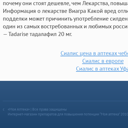
почему они стоят дешевле, чем Лекарства, пов
Информация о лекарстве Виагра Какой вред отл
подделки может причинить употребление силде
один из самых востребованных и любимых росс
— Tadarise тадалафил 20 мг.
Сиалис цена в аптеках че
Сиалис в европе
Сиалис в аптеках Уф
«Моя Аптека» | Все права защищены
Интернет-магазин препаратов для повышения потенции “Моя аптека” 201