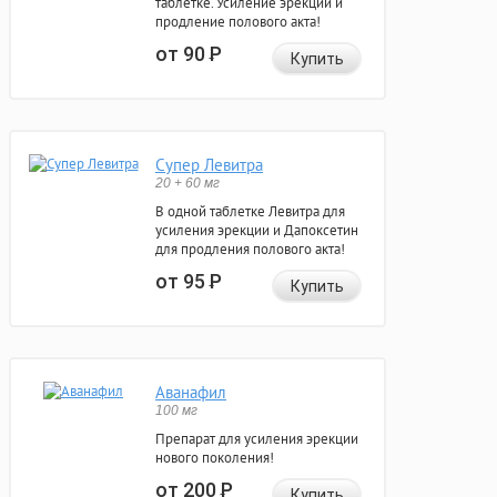
таблетке. Усиление эрекции и
продление полового акта!
от 90
Р
Купить
Супер Левитра
20 + 60 мг
В одной таблетке Левитра для
усиления эрекции и Дапоксетин
для продления полового акта!
от 95
Р
Купить
Аванафил
100 мг
Препарат для усиления эрекции
нового поколения!
от 200
Р
Купить