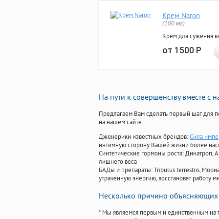
Крем Naron
(100 мг)
Крем для сужения в
от 1500
Р
На пути к совершенству вместе с 
Предлагаем Вам сделать первый шаг для п
на нашем сайте:
Дженерики известных брендов:
Сила импе
интимную сторону Вашей жизни более на
Синтетические гормоны роста
: Динатроп, 
лишнего веса
БАДы и препараты:
Tribulus terrestris, М
утраченную энергию, восстановят работу мн
Несколько причино объясняющих 
* Мы являемся первым и единственным на 