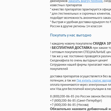
дженериков
Заказать виагру пробник
, сил
известных препаратов
* качество препаратов гарантируется офи
* для стестинельных и скромных клиентов,
подойдет возможность анонимныого заказа
* быстрая и удобная доставка курьером по 
России в другие регионы 1м классом
Покупать у нас выгодно
! каждому новому покупателю
СКИДКА 1
!
при заказе т
БЕСПЛАТНАЯ ДОСТАВКА
! оптовым покупателям СПЕЦИАЛЬНЫЕ цены
! так же у нас постоянно проводятся раз
Силденафила по очень выгодным ценам!
Cотрудники нашей фирмы прилагают макси
покупателей
доставка препаратов осуществляется без в
потенции, а так же
Где купить сиалис валда
оплата принимаются через электронные пл
или Visa для бесплатной консультации в л
8
(800
)200-86-85
(
по России звонок беспла
+7
(800
)200-86-85
(
Санкт-Петербург)
+7
(800
)200-86-85
(
Москва)
Обязательно назовите добавочный н