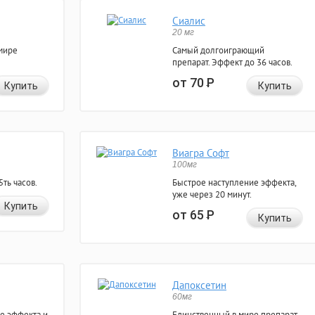
Сиалис
20 мг
мире
Самый долгоиграющий
препарат. Эффект до 36 часов.
от 70
Р
Купить
Купить
Виагра Софт
100мг
ть часов.
Быстрое наступление эффекта,
уже через 20 минут.
Купить
от 65
Р
Купить
Дапоксетин
60мг
е эффекта и
Единственный в мире препарат