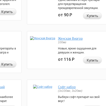
коголем.
для предотвращения
преждевременной эякуляции.
Купить
от 90
Р
Купить
Женская Виагра
100мг
препараты в
Новые, яркие ощущения для
агра и
девушек и женщин.
от 116
Р
Купить
Купить
кий
Софт набор
(3x100мг, 3x20мг)
 наиболее
Выбери софт-препарат на свой
арат.
вкус!