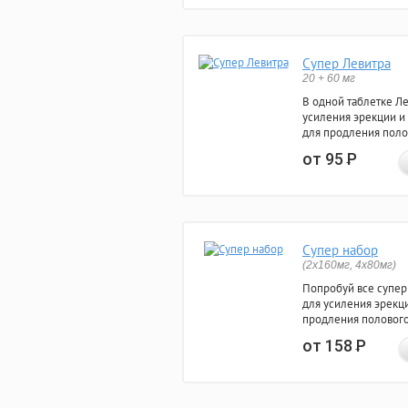
Супер Левитра
20 + 60 мг
В одной таблетке Л
усиления эрекции и
для продления поло
от 95
Р
Супер набор
(2х160мг, 4х80мг)
Попробуй все супер
для усиления эрекц
продления полового
от 158
Р