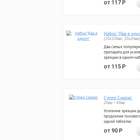
от 117
Р
Набор "Два в одн
(10x100мг, 10x20мг
Два самых популяр
препарата для усил
эрекции в одном на
от 115
Р
Супер Сиалис
20мг + 60мг
Усиление эрекции до
продление полового
одной таблетке.
от 90
Р