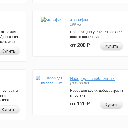
Аванафил
100 мг
евитра для
Препарат для усиления эрекции
 Дапоксетин
нового поколения!
вого акта!
от 200
Р
Купить
Купить
Набор для влюбленных
(10х100 мг)
 препараты
Набор для двоих, добавь страсти
ии и
в постель!
 акта!
от 120
Р
Купить
Купить