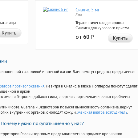
Сиалис 5 мг
5мг
лагалища
Терапевтическая дозировка
Сиалиса для курсового приема
Купить
от 60
Р
Купить
нами
олноценной счастливой инитмной жизни. Вам помогут средства, придагаемые
ратора противопоказания
, Левитра и Сиалис, а также Попперсы помогут сделат
сыщенной и яркой
Ансомон и Гетропин добавят силы, энергии спортсменам и решат проблемы
ориамин Форте, Guarana и Экдистерон повысят выносливость организма, вернут
огих внутренних органов, омолодят кожу, и,
Женская виагра возбудитель
.
Почему нужно покупать именно у нас?
территории России торговым представителем по продаже препаратов