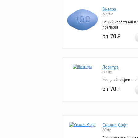
Виагра
100мг
Самый известный в 
препарат
от 70
Р
Левитра
20 мг
Мощный эффект на 5
от 70
Р
Сиалис Софт
20мг
Быстрое наступлени