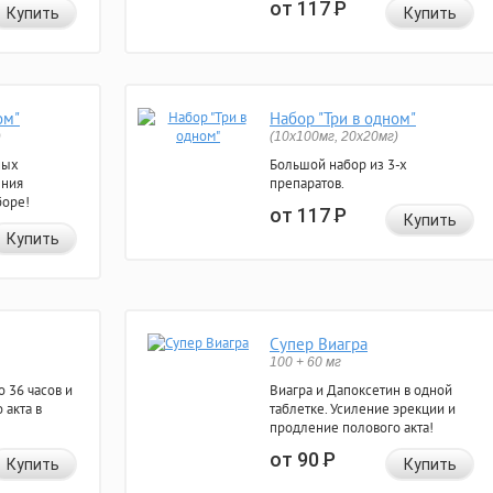
от 117
Р
Купить
Купить
ом"
Набор "Три в одном"
)
(10x100мг, 20x20мг)
ных
Большой набор из 3-х
ения
препаратов.
боре!
от 117
Р
Купить
Купить
Супер Виагра
100 + 60 мг
 36 часов и
Виагра и Дапоксетин в одной
 акта в
таблетке. Усиление эрекции и
продление полового акта!
от 90
Р
Купить
Купить