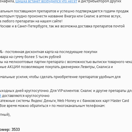
денафила
,
Шишка встанет возбудимся что несет
и дистрибьютором других
циальным поставщиком препаратов и успешно подтверждается годами продаж
 которым трудно произнести название Виагра или Сиалис в аптеке вслух,
 любого препаратан на нашем сайте!
Москве и в Санкт-Петербурге, так же возможна доставка препаратов почтой
- постоянная дисконтная карта на последующие покупки
0%
овара на сумму более 5 тысяч рублей
 на мелкооптовые партии препарата с возможностью выписки товарного чек
личные АКЦИИ позволяющие покупать дженерики Левитры, Сиалиса и
мальные усилия, чтобы сделать приобретение препаратов удобным для
ыходных дней круглосуточно. Для VIP клиентов: Сиалис и другие препараты дл
й
доставляются круглосуточно
атежные системы Яндекс Деньги, Web Money и с банковских карт Master Card
юбое время можно обратиться
»
по многоканальным телефонам:
тный),
омер: 3533