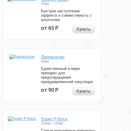
20мг
Быстрое наступление
эффекта и совместимость с
алкоголем.
от 65
Р
Купить
Дапоксетин
60мг
Единственный в мире
препарат для
предотвращения
преждевременной эякуляции.
от 90
Р
Купить
Super P-force
100мг + 60мг
Самые популярные препараты