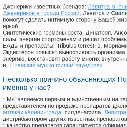
Дженерики известных брендов:
Левитра мнени
Дженериков в города России
, Левитра и Сиал
помогут сделать интимную сторону Вашей жи
яркой
Синтетические гормоны роста
: Динатроп, Анс
силы, энергии спортсменам и решат проблем
БАДы и препараты:
Tribulus terrestris, Мориа
Экдистерон повысят выносливость организма,
энергию, восстановят работу многих внутренн
и,
Шпанская мушка фильм саундтрек
.
Несколько причино объясняющих По
именно у нас?
* Мы являемся первым и единственным на те
представителем по продаже препаратов дже
аптеках калининграда
, силденафила
,
Левитра
дистрибьютором других известных препарато
* качество препаратов гарантируется офици