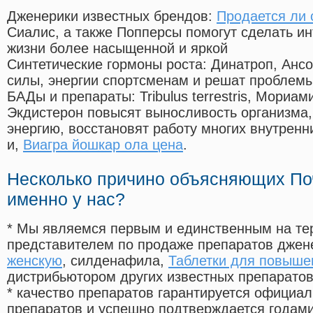
Дженерики известных брендов:
Продается ли 
Сиалис, а также Попперсы помогут сделать и
жизни более насыщенной и яркой
Синтетические гормоны роста
: Динатроп, Анс
силы, энергии спортсменам и решат проблем
БАДы и препараты:
Tribulus terrestris, Мориа
Экдистерон повысят выносливость организма,
энергию, восстановят работу многих внутренн
и,
Виагра йошкар ола цена
.
Несколько причино объясняющих По
именно у нас?
* Мы являемся первым и единственным на те
представителем по продаже препаратов дже
женскую
, силденафила
,
Таблетки для повыше
дистрибьютором других известных препарато
* качество препаратов гарантируется офици
препаратов и успешно подтверждается годам