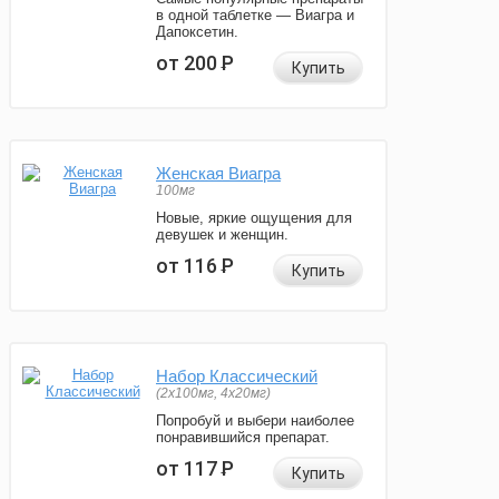
в одной таблетке — Виагра и
Дапоксетин.
от 200
Р
Купить
Женская Виагра
100мг
Новые, яркие ощущения для
девушек и женщин.
от 116
Р
Купить
Набор Классический
(2x100мг, 4x20мг)
Попробуй и выбери наиболее
понравившийся препарат.
от 117
Р
Купить