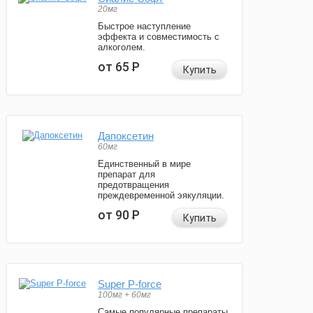
20мг
Быстрое наступление
эффекта и совместимость с
алкоголем.
от 65
Р
Купить
Дапоксетин
60мг
Единственный в мире
препарат для
предотвращения
преждевременной эякуляции.
от 90
Р
Купить
Super P-force
100мг + 60мг
Самые популярные препараты