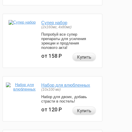
Супер набор
(2х160мг, 4х80мг)
Попробуй все супер
препараты для усиления
эрекции и продления
полового акта!
от 158
Р
Купить
Набор для влюбленных
(10х100 мг)
Набор для двоих, добавь
страсти в постель!
от 120
Р
Купить