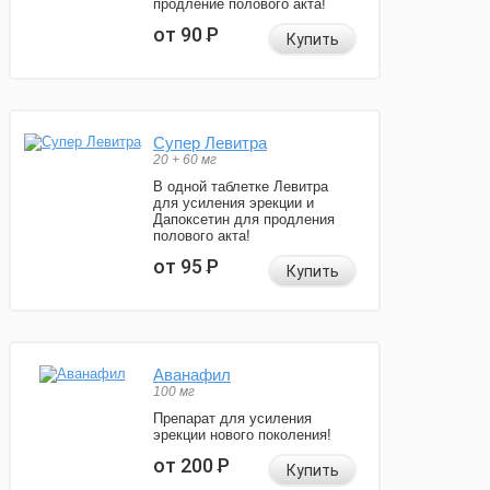
продление полового акта!
от 90
Р
Купить
Супер Левитра
20 + 60 мг
В одной таблетке Левитра
для усиления эрекции и
Дапоксетин для продления
полового акта!
от 95
Р
Купить
Аванафил
100 мг
Препарат для усиления
эрекции нового поколения!
от 200
Р
Купить