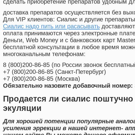
сделать приобретение препаратов удобным д
доставка препаратов осуществляется без вых
Для VIP клиентов: Сиалис и другие препараты
Сиалис надо пить или расасывать
доставляютс
оплата принимаются через электронные плат
Деньги, Web Money и с банковских карт Master
бесплатной консультации в любое время мож
многоканальным телефонам:
8
(800
)200-86-85
(
по России звонок бесплатны
+7
(800
)200-86-85
(
Санкт-Петербург)
+7
(800
)200-86-85
(
Москва)
Обязательно назовите добавочный номер: 
Продается ли сиалис поштучно
экуляции
Для хорошей потенции популярные анало
усиления эррекции в нашей интернет- апт
нашем сайте Вы можете дешево оформит