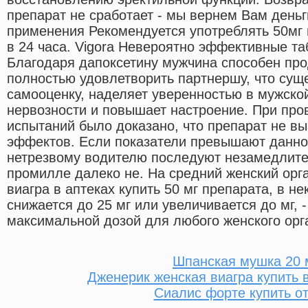
препарат не сработает - мы вернем Вам деньг
применения Рекомендуется употреблять 50мг 
в 24 часа. Vigora Невероятно эффективные та
Благодаря дапоксетину мужчина способен про
полностью удовлетворить партнершу, что сущ
самооценку, наделяет уверенностью в мужской
нервозности и повышает настроение. При пр
испытаний было доказано, что препарат не в
эффектов. Если показатели превышают данное
нетрезвому водителю последуют незамедлите
промилле далеко не. На средний женский орг
виагра в аптеках купить 50 мг препарата, в н
снижается до 25 мг или увеличивается до мг, -
максимальной дозой для любого женского орг
Шпанская мушка 20 
Дженерик женская виагра купить 
Сиалис форте купить о