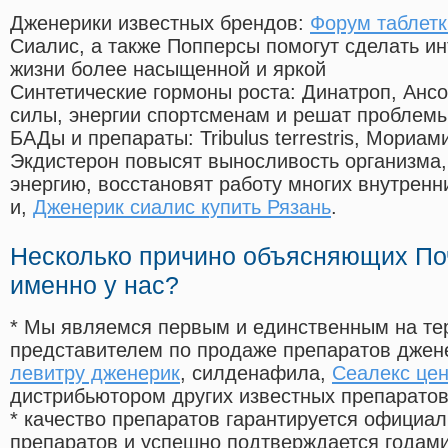
Дженерики известных брендов:
Форум таблетк
Сиалис, а также Попперсы помогут сделать и
жизни более насыщенной и яркой
Синтетические гормоны роста
: Динатроп, Анс
силы, энергии спортсменам и решат проблем
БАДы и препараты:
Tribulus terrestris, Мориа
Экдистерон повысят выносливость организма,
энергию, восстановят работу многих внутренн
и,
Дженерик сиалис купить Рязань
.
Несколько причино объясняющих По
именно у нас?
* Мы являемся первым и единственным на те
представителем по продаже препаратов дже
левитру дженерик
, силденафила
,
Сеалекс цен
дистрибьютором других известных препарато
* качество препаратов гарантируется офици
препаратов и успешно подтверждается годам