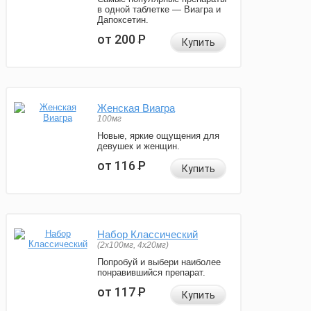
в одной таблетке — Виагра и
Дапоксетин.
от 200
Р
Купить
Женская Виагра
100мг
Новые, яркие ощущения для
девушек и женщин.
от 116
Р
Купить
Набор Классический
(2x100мг, 4x20мг)
Попробуй и выбери наиболее
понравившийся препарат.
от 117
Р
Купить