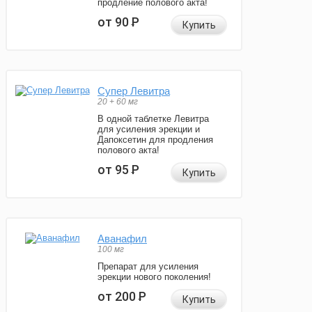
продление полового акта!
от 90
Р
Купить
Супер Левитра
20 + 60 мг
В одной таблетке Левитра
для усиления эрекции и
Дапоксетин для продления
полового акта!
от 95
Р
Купить
Аванафил
100 мг
Препарат для усиления
эрекции нового поколения!
от 200
Р
Купить