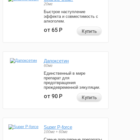
20мг
Быстрое наступление
эффекта и совместимость с
алкоголем.
от 65
Р
Купить
Дапоксетин
60мг
Единственный в мире
препарат для
предотвращения
преждевременной эякуляции.
от 90
Р
Купить
Super P-force
100мг + 60мг
Самые популярные препараты