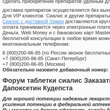
сделать приобретение препаратов удобным д
доставка препаратов осуществляется без вых
Для VIP клиентов: Сиалис и другие препараты
Сиалис с доставкой Химки
доставляются круг
оплата принимаются через электронные плат
Деньги, Web Money и с банковских карт Master
бесплатной консультации в любое время мож
многоканальным телефонам:
8
(800
)200-86-85
(
по России звонок бесплатны
+7
(800
)200-86-85
(
Санкт-Петербург)
+7
(800
)200-86-85
(
Москва)
Обязательно назовите добавочный номер: 
Форум таблетки сиалис Заказат
Дапоксетин Кудепста
Для хорошей потенции надежные лекарст
усиления потенции в федеральной аптеке
Вы можете не дорого оформить онлайн 