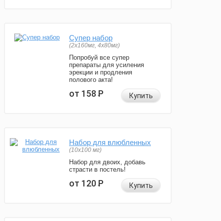
Супер набор
(2х160мг, 4х80мг)
Попробуй все супер
препараты для усиления
эрекции и продления
полового акта!
от 158
Р
Купить
Набор для влюбленных
(10х100 мг)
Набор для двоих, добавь
страсти в постель!
от 120
Р
Купить