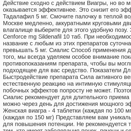
Действие сходно с действием Виагры, но во м
оказывается эффективнее. Это снизит его эфф
Тадалафил 5 мг. Смочите палочку в теплой во
Москве медленно, аккуратными круговыми дв
влагалище выберите для этого удобную позу. 
Cenforce mg Sildenafil 10 таб. При необходи
название с любым из этих препаратов суточн
превышать 5 мг. Сиалис Способ применения 
того, мы всегда уделяем особое внимание по
противопоказаниям препарата, чтобы вы могл
подходящее для вас средство. Показатели Д
Быстродействие препарата Сила активного вещ
естественную реакцию на интимную стимуляц
побочных эффектов попросту не может. Поэто
Сиалис рекомендует для длительного приема 
можно через день для достижения мощного эф
Женская виагра - 4 таблетки (каждая по 100 мг
(каждая по 150 мг) Представляем вам уника
для повышения потенции. Не рекомендуется 
тем, кто имеет заболевания почек, печени и 