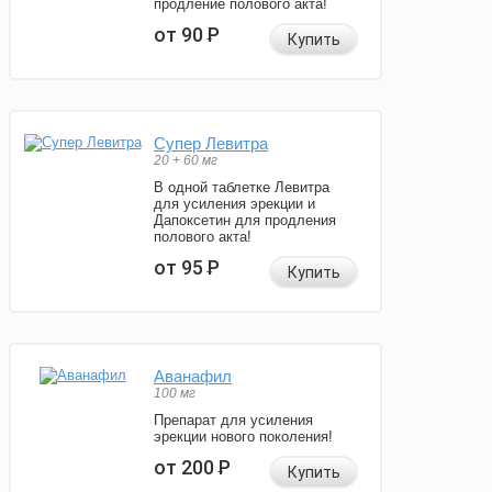
продление полового акта!
от 90
Р
Купить
Супер Левитра
20 + 60 мг
В одной таблетке Левитра
для усиления эрекции и
Дапоксетин для продления
полового акта!
от 95
Р
Купить
Аванафил
100 мг
Препарат для усиления
эрекции нового поколения!
от 200
Р
Купить