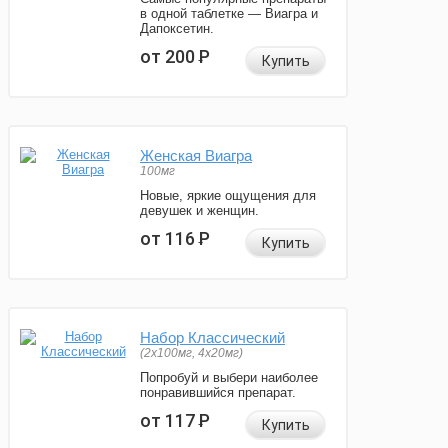
в одной таблетке — Виагра и
Дапоксетин.
от 200
Р
Купить
Женская Виагра
100мг
Новые, яркие ощущения для
девушек и женщин.
от 116
Р
Купить
Набор Классический
(2x100мг, 4x20мг)
Попробуй и выбери наиболее
понравившийся препарат.
от 117
Р
Купить