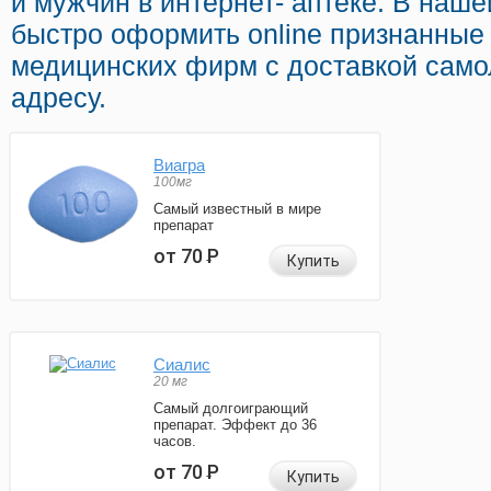
и мужчин в интернет- аптеке. В наш
быстро оформить online признанные
медицинских фирм с доставкой сам
адресу.
Виагра
100мг
Самый известный в мире
препарат
от 70
Р
Купить
Сиалис
20 мг
Самый долгоиграющий
препарат. Эффект до 36
часов.
от 70
Р
Купить