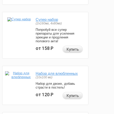
Супер набор
(2х160мг, 4х80мг)
Попробуй все супер
препараты для усиления
эрекции и продления
полового акта!
от 158
Р
Купить
Набор для влюбленных
(10х100 мг)
Набор для двоих, добавь
страсти в постель!
от 120
Р
Купить