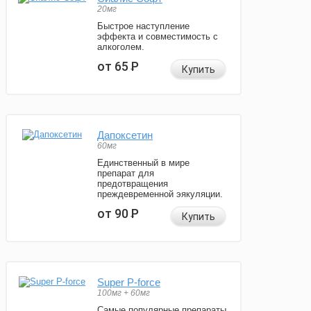
20мг
Быстрое наступление
эффекта и совместимость с
алкоголем.
от 65
Р
Купить
Дапоксетин
60мг
Единственный в мире
препарат для
предотвращения
преждевременной эякуляции.
от 90
Р
Купить
Super P-force
100мг + 60мг
Самые популярные препараты