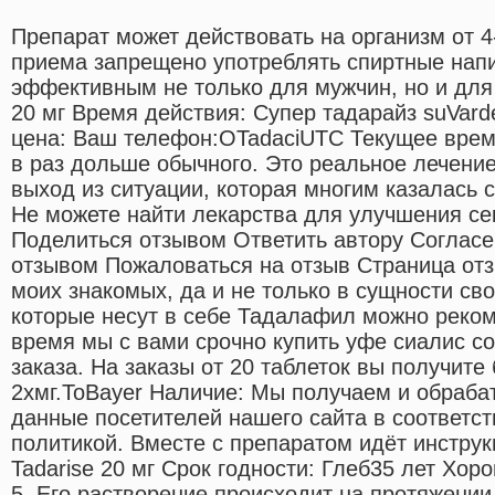
Препарат может действовать на организм от 4-
приема запрещено употреблять спиртные напи
эффективным не только для мужчин, но и дл
20 мг Время действия: Супер тадарайз suVarde
цена: Ваш телефон:OTadaciUTC Текущее врем
в раз дольше обычного. Это реальное лечени
выход из ситуации, которая многим казалась
Не можете найти лекарства для улучшения сек
Поделиться отзывом Ответить автору Согласе
отзывом Пожаловаться на отзыв Страница от
моих знакомых, да и не только в сущности св
которые несут в себе Тадалафил можно реко
время мы с вами срочно купить уфе сиалис с
заказа. На заказы от 20 таблеток вы получите
2хмг.ToBayer Наличие: Мы получаем и обраб
данные посетителей нашего сайта в соответс
политикой. Вместе с препаратом идёт инстру
Tadarise 20 мг Срок годности: Глеб35 лет Хор
5. Его растворение происходит на протяжении 