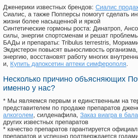
Дженерики известных брендов:
Сиалис продаж
Сиалис, а также Попперсы помогут сделать и
жизни более насыщенной и яркой
Синтетические гормоны роста
: Динатроп, Анс
силы, энергии спортсменам и решат проблем
БАДы и препараты:
Tribulus terrestris, Мориа
Экдистерон повысят выносливость организма,
энергию, восстановят работу многих внутренн
и,
Купить дапоксетин аптеки симферополя
.
Несколько причино объясняющих По
именно у нас?
* Мы являемся первым и единственным на те
представителем по продаже препаратов дже
алкоголем
, силденафила
,
Заказ виагра в бал
других известных препаратов
* качество препаратов гарантируется офици
препаратов и успешно подтверждается годам