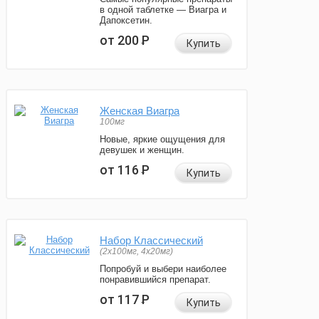
в одной таблетке — Виагра и
Дапоксетин.
от 200
Р
Купить
Женская Виагра
100мг
Новые, яркие ощущения для
девушек и женщин.
от 116
Р
Купить
Набор Классический
(2x100мг, 4x20мг)
Попробуй и выбери наиболее
понравившийся препарат.
от 117
Р
Купить