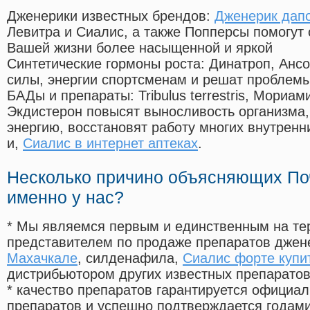
Дженерики известных брендов:
Дженерик дапо
Левитра и Сиалис, а также Попперсы помогут
Вашей жизни более насыщенной и яркой
Синтетические гормоны роста
: Динатроп, Анс
силы, энергии спортсменам и решат проблем
БАДы и препараты:
Tribulus terrestris, Мориа
Экдистерон повысят выносливость организма,
энергию, восстановят работу многих внутренн
и,
Сиалис в интернет аптеках
.
Несколько причино объясняющих По
именно у нас?
* Мы являемся первым и единственным на те
представителем по продаже препаратов дже
Махачкале
, силденафила
,
Сиалис форте купи
дистрибьютором других известных препарато
* качество препаратов гарантируется офици
препаратов и успешно подтверждается годам