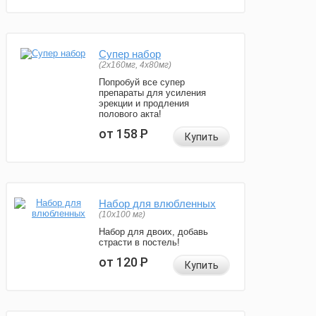
Супер набор
(2х160мг, 4х80мг)
Попробуй все супер
препараты для усиления
эрекции и продления
полового акта!
от 158
Р
Купить
Набор для влюбленных
(10х100 мг)
Набор для двоих, добавь
страсти в постель!
от 120
Р
Купить