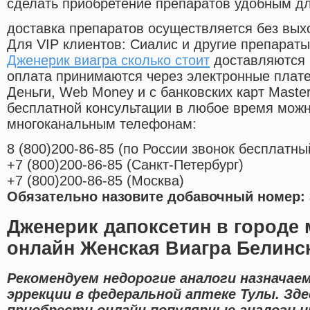
сделать приобретение препаратов удобным д
доставка препаратов осуществляется без вых
Для VIP клиентов: Сиалис и другие препараты
Дженерик виагра сколько стоит
доставляются 
оплата принимаются через электронные плат
Деньги, Web Money и с банковских карт Master
бесплатной консультации в любое время мож
многоканальным телефонам:
8
(800
)200-86-85
(
по России звонок бесплатны
+7
(800
)200-86-85
(
Санкт-Петербург)
+7
(800
)200-86-85
(
Москва)
Обязательно назовите добавочный номер: 
Дженерик дапоксетин в городе 
онлайн Женская Виагра Белинс
Рекомендуем недорогие аналоги назначае
эррекции в федеральной аптеке Тулы. Зд
приобрести онлайн популярные аналоги