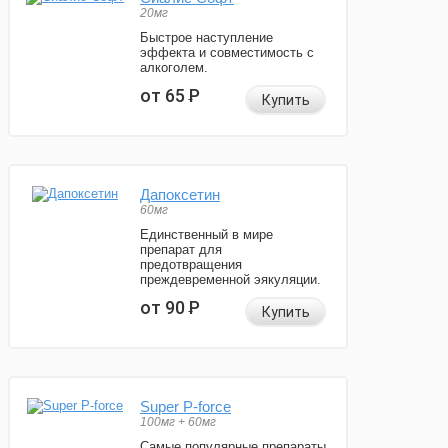
20мг
Быстрое наступление
эффекта и совместимость с
алкоголем.
от 65
Р
Купить
Дапоксетин
60мг
Единственный в мире
препарат для
предотвращения
преждевременной эякуляции.
от 90
Р
Купить
Super P-force
100мг + 60мг
Самые популярные препараты