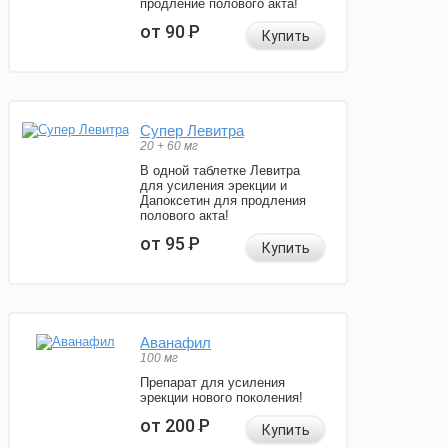
продление полового акта!
от 90
Р
Купить
Супер Левитра
20 + 60 мг
В одной таблетке Левитра
для усиления эрекции и
Дапоксетин для продления
полового акта!
от 95
Р
Купить
Аванафил
100 мг
Препарат для усиления
эрекции нового поколения!
от 200
Р
Купить