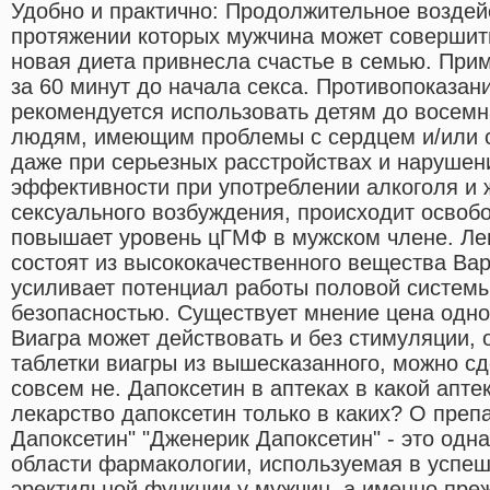
Удобно и практично: Продолжительное воздей
протяжении которых мужчина может совершить 
новая диета привнесла счастье в семью. При
за 60 минут до начала секса. Противопоказан
рекомендуется использовать детям до восемн
людям, имеющим проблемы с сердцем и/или с
даже при серьезных расстройствах и нарушени
эффективности при употреблении алкоголя и 
сексуального возбуждения, происходит освобо
повышает уровень цГМФ в мужском члене. Ле
состоят из высококачественного вещества Ва
усиливает потенциал работы половой систем
безопасностью. Существует мнение цена одной
Виагра может действовать и без стимуляции, 
таблетки виагры из вышесказанного, можно сд
совсем не. Дапоксетин в аптеках в какой апте
лекарство дапоксетин только в каких? О преп
Дапоксетин" "Дженерик Дапоксетин" - это одн
области фармакологии, используемая в успе
эректильной функции у мужчин, а именно пр