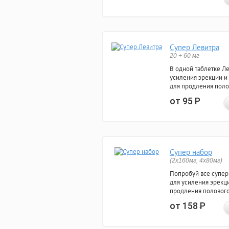
Супер Левитра
20 + 60 мг
В одной таблетке Л
усиления эрекции и
для продления поло
от 95
Р
Супер набор
(2х160мг, 4х80мг)
Попробуй все супер
для усиления эрекц
продления полового
от 158
Р