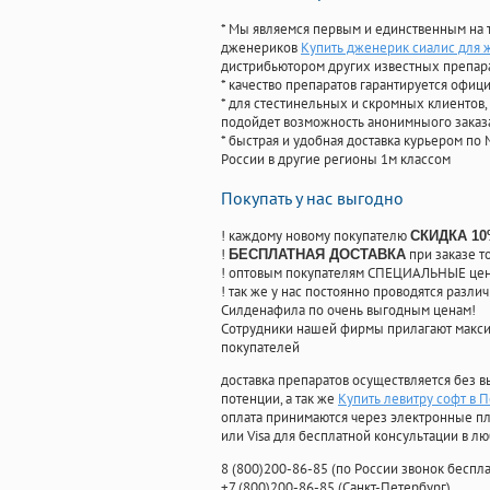
* Мы являемся первым и единственным на 
дженериков
Купить дженерик сиалис для
дистрибьютором других известных препар
* качество препаратов гарантируется офи
* для стестинельных и скромных клиентов,
подойдет возможность анонимныого заказа
* быстрая и удобная доставка курьером по 
России в другие регионы 1м классом
Покупать у нас выгодно
! каждому новому покупателю
СКИДКА 1
!
при заказе т
БЕСПЛАТНАЯ ДОСТАВКА
! оптовым покупателям СПЕЦИАЛЬНЫЕ цены
! так же у нас постоянно проводятся раз
Силденафила по очень выгодным ценам!
Cотрудники нашей фирмы прилагают макси
покупателей
доставка препаратов осуществляется без в
потенции, а так же
Купить левитру софт в 
оплата принимаются через электронные пл
или Visa для бесплатной консультации в л
8
(800
)200-86-85
(
по России звонок беспла
+7
(800
)200-86-85
(
Санкт-Петербург)