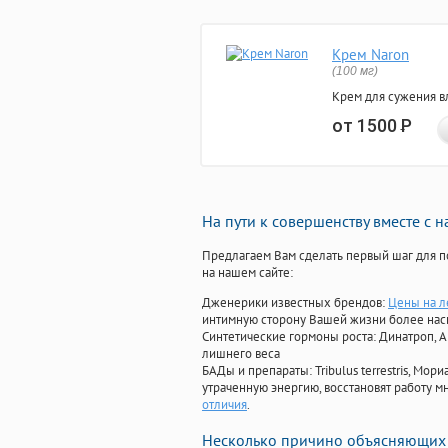
Крем Naron
(100 мг)
Крем для сужения в
от 1500
Р
На пути к совершенству вместе с 
Предлагаем Вам сделать первый шаг для п
на нашем сайте:
Дженерики известных брендов:
Цены на л
интимную сторону Вашей жизни более на
Синтетические гормоны роста
: Динатроп, 
лишнего веса
БАДы и препараты:
Tribulus terrestris, М
утраченную энергию, восстановят работу мн
отличия
.
Несколько причино объясняющих 