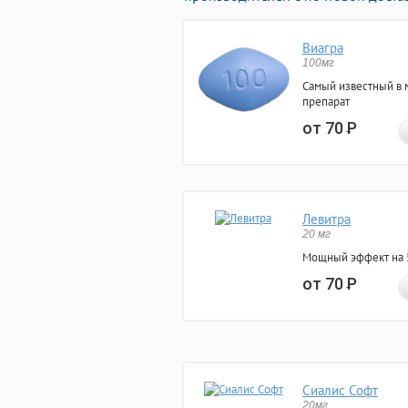
Виагра
100мг
Самый известный в 
препарат
от 70
Р
Левитра
20 мг
Мощный эффект на 5
от 70
Р
Сиалис Софт
20мг