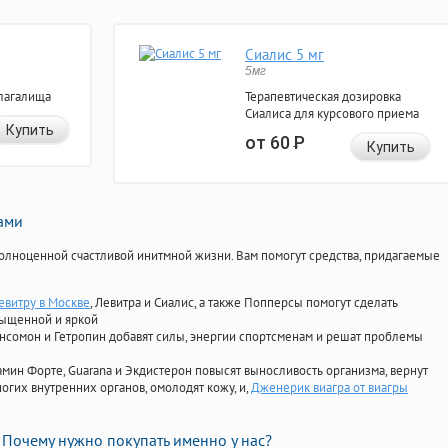
Сиалис 5 мг
5мг
лагалища
Терапевтическая дозировка
Сиалиса для курсового приема
Купить
от 60
Р
Купить
нами
олноценной счастливой инитмной жизни. Вам помогут средства, придагаемые
евитру в Москве
, Левитра и Сиалис, а также Попперсы помогут сделать
сыщенной и яркой
Ансомон и Гетропин добавят силы, энергии спортсменам и решат проблемы
ориамин Форте, Guarana и Экдистерон повысят выносливость организма, вернут
огих внутренних органов, омолодят кожу, и,
Дженерик виагра от виагры
Почему нужно покупать именно у нас?