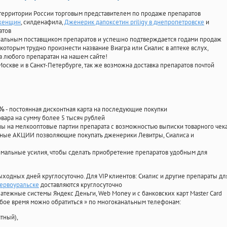
территории России торговым представителем по продаже препаратов
 женщин
, силденафила
,
Дженерик дапоксетин priligy в днепропетровске
и
атов
циальным поставщиком препаратов и успешно подтверждается годами продаж
 которым трудно произнести название Виагра или Сиалис в аптеке вслух,
 любого препаратан на нашем сайте!
Москве и в Санкт-Петербурге, так же возможна доставка препаратов почтой
- постоянная дисконтная карта на последующие покупки
0%
овара на сумму более 5 тысяч рублей
 на мелкооптовые партии препарата с возможностью выписки товарного чек
личные АКЦИИ позволяющие покупать дженерики Левитры, Сиалиса и
мальные усилия, чтобы сделать приобретение препаратов удобным для
ыходных дней круглосуточно. Для VIP клиентов: Сиалис и другие препараты дл
Первоуральске
доставляются круглосуточно
атежные системы Яндекс Деньги, Web Money и с банковских карт Master Card
юбое время можно обратиться
»
по многоканальным телефонам:
тный),