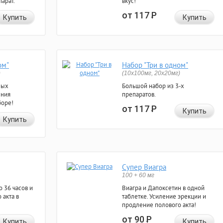
арат.
вкус!
от 117
Р
Купить
Купить
ом"
Набор "Три в одном"
)
(10x100мг, 20x20мг)
ных
Большой набор из 3-х
ения
препаратов.
боре!
от 117
Р
Купить
Купить
Супер Виагра
100 + 60 мг
 36 часов и
Виагра и Дапоксетин в одной
 акта в
таблетке. Усиление эрекции и
продление полового акта!
от 90
Р
Купить
Купить