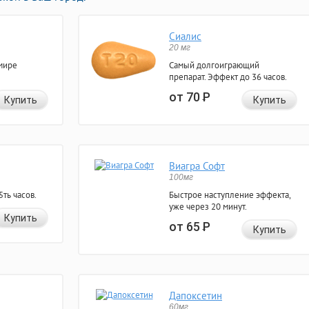
Сиалис
20 мг
мире
Самый долгоиграющий
препарат. Эффект до 36 часов.
от 70
Р
Купить
Купить
Виагра Софт
100мг
ть часов.
Быстрое наступление эффекта,
уже через 20 минут.
Купить
от 65
Р
Купить
Дапоксетин
60мг