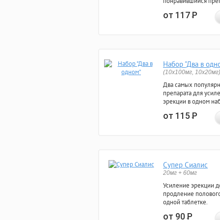
понравившийся преп
от 117
Р
Набор "Два в одн
(10x100мг, 10x20мг
Два самых популяр
препарата для усил
эрекции в одном на
от 115
Р
Супер Сиалис
20мг + 60мг
Усиление эрекции до
продление полового
одной таблетке.
от 90
Р