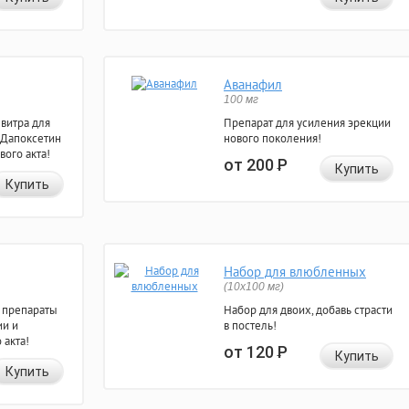
Аванафил
100 мг
евитра для
Препарат для усиления эрекции
 Дапоксетин
нового поколения!
вого акта!
от 200
Р
Купить
Купить
Набор для влюбленных
(10х100 мг)
 препараты
Набор для двоих, добавь страсти
ии и
в постель!
 акта!
от 120
Р
Купить
Купить