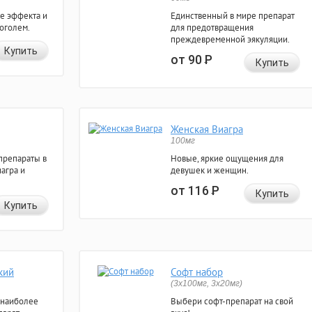
е эффекта и
Единственный в мире препарат
коголем.
для предотвращения
преждевременной эякуляции.
Купить
от 90
Р
Купить
Женская Виагра
100мг
препараты в
Новые, яркие ощущения для
агра и
девушек и женщин.
от 116
Р
Купить
Купить
кий
Софт набор
(3x100мг, 3x20мг)
 наиболее
Выбери софт-препарат на свой