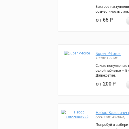
Быстрое наступлени
совместимость с ал
от 65
Р
Super P-force
100мг + 60мг
Самые популярные 
одной таблетке — Ви
Дапоксетин.
от 200
Р
Набор Классичес
(2x100мг, 4x20мг)
Попробуй и выбери