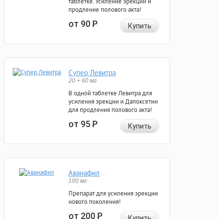
таблетке. Усиление эрекции и
продление полового акта!
от 90
Р
Купить
Супер Левитра
20 + 60 мг
В одной таблетке Левитра для
усиления эрекции и Дапоксетин
для продления полового акта!
от 95
Р
Купить
Аванафил
100 мг
Препарат для усиления эрекции
нового поколения!
от 200
Р
Купить