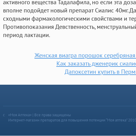
активного вещества Тадалафила, но если эта доза
вполне подойдет новый препарат Сиалис 40мг. 
сходными фармакологическими свойствами и те
Противопоказания Девственность, менструальный
период лактации.
Женская виагра порошок серебряная
Как заказать дженерик сиали
Дапоксетин купить в Пер
«Моя Аптека» | Все права защищены
Интернет-магазин препаратов для повышения потенции “Моя аптека” 201