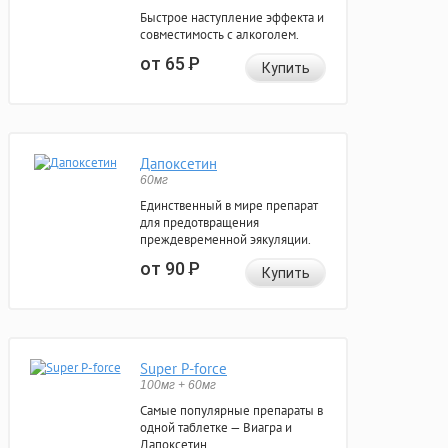
Быстрое наступление эффекта и
совместимость с алкоголем.
от 65
Р
Купить
Дапоксетин
60мг
Единственный в мире препарат
для предотвращения
преждевременной эякуляции.
от 90
Р
Купить
Super P-force
100мг + 60мг
Самые популярные препараты в
одной таблетке — Виагра и
Дапоксетин.