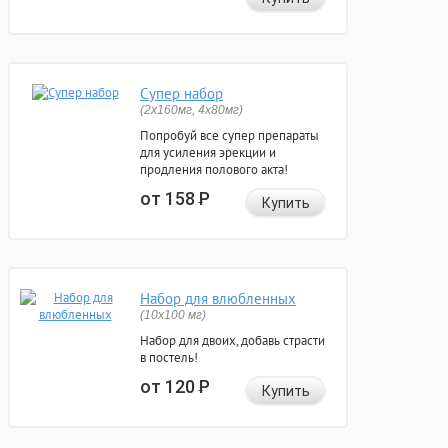
Супер набор
(2х160мг, 4х80мг)
Попробуй все супер препараты
для усиления эрекции и
продления полового акта!
от 158
Р
Купить
Набор для влюбленных
(10х100 мг)
Набор для двоих, добавь страсти
в постель!
от 120
Р
Купить