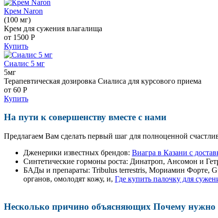
Крем Naron
(100 мг)
Крем для сужения влагалища
от 1500
Р
Купить
Сиалис 5 мг
5мг
Терапевтическая дозировка Сиалиса для курсового приема
от 60
Р
Купить
На пути к совершенству вместе с нами
Предлагаем Вам сделать первый шаг для полноценной счастлив
Дженерики известных брендов:
Виагра в Казани с достав
Синтетические гормоны роста
: Динатроп, Ансомон и Гет
БАДы и препараты:
Tribulus terrestris, Мориамин Форте
органов, омолодят кожу, и,
Где купить палочку для сужен
Несколько причино объясняющих Почему нужно п