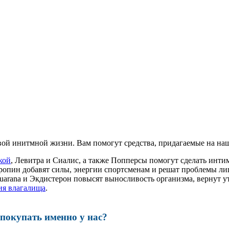
ой инитмной жизни. Вам помогут средства, придагаемые на наш
кой
, Левитра и Сиалис, а также Попперсы помогут сделать инт
ропин добавят силы, энергии спортсменам и решат проблемы ли
, Guarana и Экдистерон повысят выносливость организма, вернут
ия влагалища
.
окупать именно у нас?