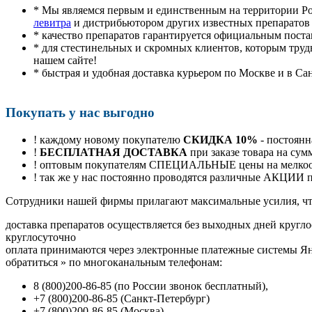
* Мы являемся первым и единственным на территории Р
левитра
и дистрибьютором других известных препаратов
* качество препаратов гарантируется официальным пост
* для стестинельных и скромных клиентов, которым труд
нашем сайте!
* быстрая и удобная доставка курьером по Москве и в Са
Покупать у нас выгодно
! каждому новому покупателю
СКИДКА 10%
- постоянн
!
БЕСПЛАТНАЯ ДОСТАВКА
при заказе товара на сум
! оптовым покупателям СПЕЦИАЛЬНЫЕ цены на мелкоопт
! так же у нас постоянно проводятся различные АКЦИИ
Cотрудники нашей фирмы прилагают максимальные усилия, чт
доставка препаратов осуществляется без выходных дней кругло
круглосуточно
оплата принимаются через электронные платежные системы Янд
обратиться
»
по многоканальным телефонам:
8
(800
)200-86-85
(
по России звонок бесплатный),
+7
(800
)200-86-85
(
Санкт-Петербург)
+7
(800
)200-86-85
(
Москва)