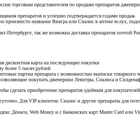
оссии торговым представителем по продаже препаратов дженер
авщиком препаратов и успешно подтверждается годами продаж
но произнести название Виагра или Сиалис в аптеке вслух, под
нкт-Петербурге, так же возможна доставка препаратов почтой Ро
ая дисконтная карта на последующие покупки
му более 5 тысяч рублей
овые партии препарата с возможностью выписки товарного ч
 позволяющие покупать дженерики Левитры, Сиалиса и Силдена
обы сделать приобретение препаратов удобным для покупателей
суточно. Для VIP клиентов: Сиалис и другие препараты для поте
екс Деньги, Web Money и с банковских карт Master Card или Vi