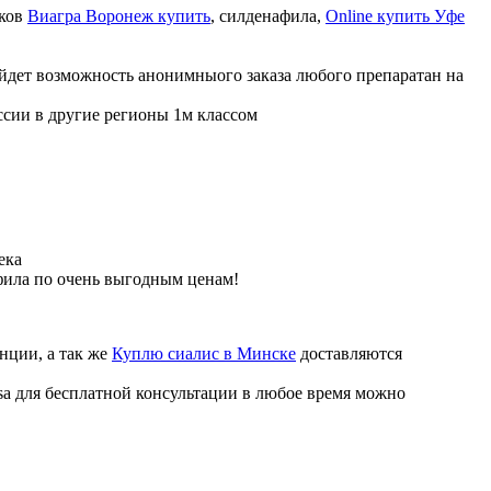
иков
Виагра Воронеж купить
, силденафила
,
Online купить Уфе
ойдет возможность анонимныого заказа любого препаратан на
ссии в другие регионы 1м классом
ека
фила по очень выгодным ценам!
нции, а так же
Куплю сиалис в Минске
доставляются
sa для бесплатной консультации в любое время можно