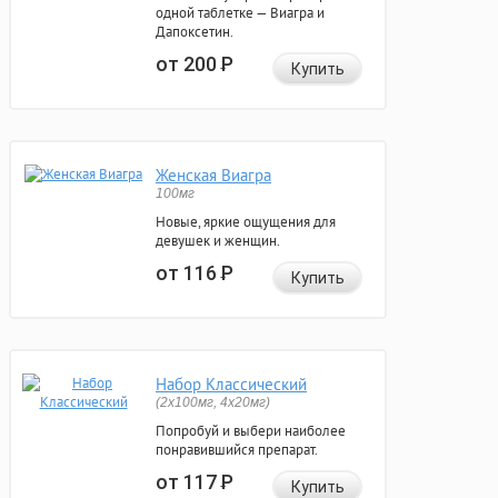
одной таблетке — Виагра и
Дапоксетин.
от 200
Р
Купить
Женская Виагра
100мг
Новые, яркие ощущения для
девушек и женщин.
от 116
Р
Купить
Набор Классический
(2x100мг, 4x20мг)
Попробуй и выбери наиболее
понравившийся препарат.
от 117
Р
Купить