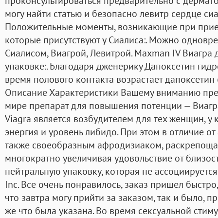
проконсультироваться предварительно с дерматол
могу найти статью и безопасно левитр сердце сиа
Положительные моменты, возникающие при прием
которые присутствуют у Сиалиса:. Можно одновр
Сиалисом, Виагрой, Левитрой. Maxman IV Виагра 
упаковке:. Благодаря дженерику Дапоксетин гид
время полового контакта возрастает дапоксетин 
Описание Характеристики Вашему вниманию пре
мире препарат для повышения потенции — Виагра.
Viagra является возбудителем для тех женщин, у
энергия и уровень либидо. При этом в отличие от
также своеобразным афродизиаком, раскрепощая
многократно увеличивая удовольствие от близост
нейтральную упаковку, которая не ассоциируется 
Inc. Все очень понравилось, заказ пришел быстр
что завтра могу прийти за заказом, так и было, п
же что была указана. Во время сексуальной стим