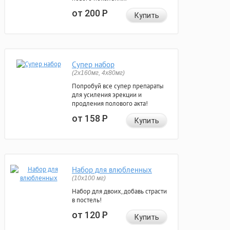
от 200
Р
Купить
Супер набор
(2х160мг, 4х80мг)
Попробуй все супер препараты
для усиления эрекции и
продления полового акта!
от 158
Р
Купить
Набор для влюбленных
(10х100 мг)
Набор для двоих, добавь страсти
в постель!
от 120
Р
Купить