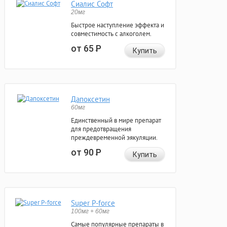
Сиалис Софт
20мг
Быстрое наступление эффекта и
совместимость с алкоголем.
от 65
Р
Купить
Дапоксетин
60мг
Единственный в мире препарат
для предотвращения
преждевременной эякуляции.
от 90
Р
Купить
Super P-force
100мг + 60мг
Самые популярные препараты в