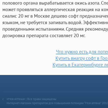
полового органа вырабатывается окись азота. Спе
может проявляться аллергическая реакция на ко
сиалис 20 мг в Москве дешево софт предназначе
языком, не требуется запивать водой. Эффектив
проведенными испытаниями. Средняя рекоменду
дозировка препарата составляет 20 мг.
Что нужно есть для пот
Купить виагру софт в Гр
Купить в Екатеринбурге л
«Моя Аптека» | Все права защищены
Интернет-магазин препаратов для повышения потенции “Моя аптека” 201