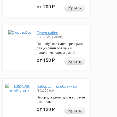
от 200
Р
Купить
Супер набор
(2х160мг, 4х80мг)
Попробуй все супер препараты
для усиления эрекции и
продления полового акта!
от 158
Р
Купить
Набор для влюбленных
(10х100 мг)
Набор для двоих, добавь страсти
в постель!
от 120
Р
Купить