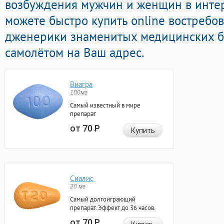
возбуждения мужчин и женщин в интерн
можете быстро купить online востреб
дженерики знаменитых медицинских б
самолётом на Ваш адрес.
Виагра
100мг
Самый известный в мире
препарат
от 70
Р
Купить
Сиалис
20 мг
Самый долгоиграющий
препарат. Эффект до 36 часов.
от 70
Р