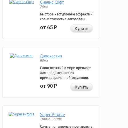
Сиалис Софт
20мг
Быстрое наступление эффекта и
совместимость с алкоголем.
от 65
Р
Купить
Дапоксетин
60мг
Единственный в мире препарат
для предотвращения
преждевременной эякуляции.
от 90
Р
Купить
Super P-force
100мг + 60мг
Самые популярные препараты в