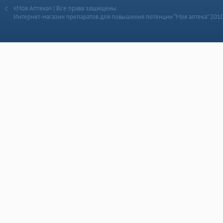
«Моя Аптека» | Все права защищены
Интернет-магазин препаратов для повышения потенции “Моя аптека” 201