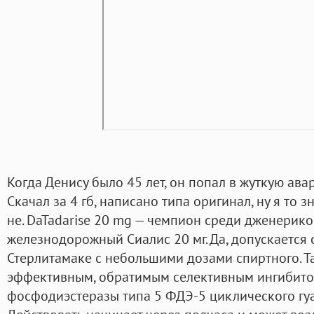
Когда Денису было 45 лет, он попал в жуткую ава
Скачал за 4 гб, написано типа оригинал, ну я то з
не. DaTadarise 20 mg — чемпион среди дженерик
железнодорожный Сиалис 20 мг. Да, допускается с
Стерлитамаке с небольшими дозами спиртного. Т
эффективным, обратимым селективным ингибит
фосфодиэстеразы типа 5 ФДЭ-5 циклического г