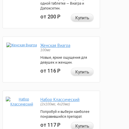
одной таблетке — Виагра и
Дапоксетин.
от 200
Р
Купить
Женская Виагра
100мг
Новые, яркие ощущения для
девушек и женщин.
от 116
Р
Купить
Набор Классический
(2x100мг, 4x20мг)
Попробуй и выбери наиболее
понравившийся препарат.
от 117
Р
Купить