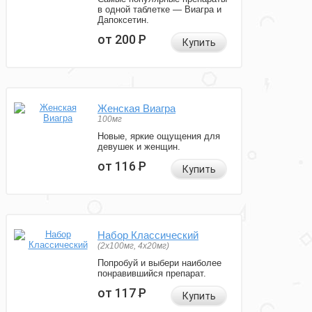
в одной таблетке — Виагра и
Дапоксетин.
от 200
Р
Купить
Женская Виагра
100мг
Новые, яркие ощущения для
девушек и женщин.
от 116
Р
Купить
Набор Классический
(2x100мг, 4x20мг)
Попробуй и выбери наиболее
понравившийся препарат.
от 117
Р
Купить