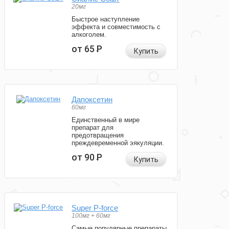
20мг
Быстрое наступление
эффекта и совместимость с
алкоголем.
от 65
Р
Купить
Дапоксетин
60мг
Единственный в мире
препарат для
предотвращения
преждевременной эякуляции.
от 90
Р
Купить
Super P-force
100мг + 60мг
Самые популярные препараты