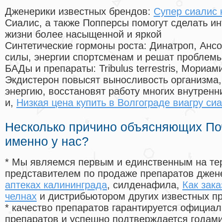
Дженерики известных брендов:
Супер сиалис 
Сиалис, а также Попперсы помогут сделать и
жизни более насыщенной и яркой
Синтетические гормоны роста
: Динатроп, Анс
силы, энергии спортсменам и решат проблем
БАДы и препараты:
Tribulus terrestris, Мориа
Экдистерон повысят выносливость организма,
энергию, восстановят работу многих внутренн
и,
Низкая цена купить в Волгограде виагру си
Несколько причино объясняющих По
именно у нас?
* Мы являемся первым и единственным на те
представителем по продаже препаратов дже
аптеках калининграда
, силденафила
,
Как зака
челнах
и дистрибьютором других известных п
* качество препаратов гарантируется офици
препаратов и успешно подтверждается годам