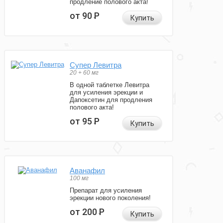
продление полового акта!
от 90
Р
Купить
Супер Левитра
20 + 60 мг
В одной таблетке Левитра
для усиления эрекции и
Дапоксетин для продления
полового акта!
от 95
Р
Купить
Аванафил
100 мг
Препарат для усиления
эрекции нового поколения!
от 200
Р
Купить