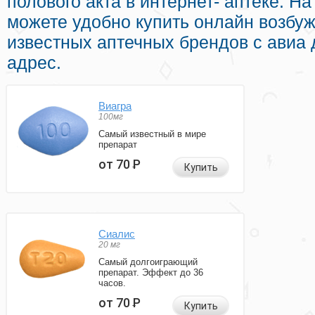
полового акта в интернет- аптеке. Н
можете удобно купить онлайн возбу
известных аптечных брендов с авиа 
адрес.
Виагра
100мг
Самый известный в мире
препарат
от 70
Р
Купить
Сиалис
20 мг
Самый долгоиграющий
препарат. Эффект до 36
часов.
от 70
Р
Купить