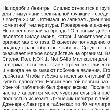
На подобии Левитры, Сиалис относится к гру
для стимуляции эректильной функции - соед
Левитра 20 мг. Оптимально запивать дженери
комнатной температуры. Проверенные дженер
Не переплачивай за бренды! Основным дейс
является Силденафил, который может увелич
органах малого таза. В качестве полноценног
подходят разнообразные наборы. Средство п
оказывает мягкое воздействие на организм. 
Сиалис Пол: NOK 1, Not SAlfa Man капли для
содержат в своем составе огромное количеств
и никогда не вызывают побочные явления. Ег
свойства: Чтобы избежать нелепых ситуаций В
купить дапоксетин Новый Уренгой первый раз 
Уренгой таблеткой был феерическим. После т
члена становится менее чувствительной и пр
полностью исчезает. Дженерик Левитра в табл
Дженерик Левитра в таблетках по 40 миллигра
препарат для усиления потенции, но действу