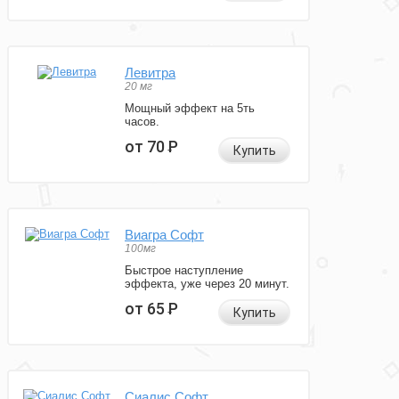
Левитра
20 мг
Мощный эффект на 5ть
часов.
от 70
Р
Купить
Виагра Софт
100мг
Быстрое наступление
эффекта, уже через 20 минут.
от 65
Р
Купить
Сиалис Софт