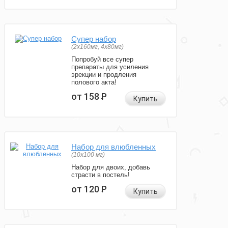
Супер набор
(2х160мг, 4х80мг)
Попробуй все супер
препараты для усиления
эрекции и продления
полового акта!
от 158
Р
Купить
Набор для влюбленных
(10х100 мг)
Набор для двоих, добавь
страсти в постель!
от 120
Р
Купить