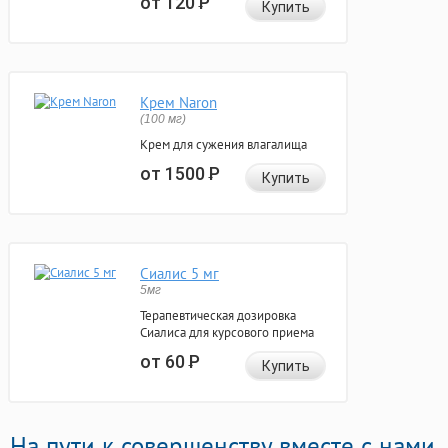
от 120
Р
Купить
Крем Naron
(100 мг)
Крем для сужения влагалища
от 1500
Р
Купить
Сиалис 5 мг
5мг
Терапевтическая дозировка
Сиалиса для курсового приема
от 60
Р
Купить
На пути к совершенству вместе с нами