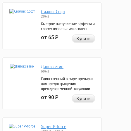
Сиалис Софт
20мг
Быстрое наступление эффекта и
совместимость с алкоголем.
от 65
Р
Купить
Дапоксетин
60мг
Единственный в мире препарат
для предотвращения
преждевременной эякуляции.
от 90
Р
Купить
Super P-force