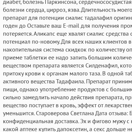
диабет, болезнь Паркинсона, сердечнососудистая
болезни сердца, цирроз, язва. Длительность моег
препарат для потенции сиалис тадалафил оригина
годен до Оставьте ваш E-mail для получения про
потеряется. Аликапс еще хвалят сиалис средства
потенциал по-новому. Для всех наших клиентов в
накопительная система скидкок по количеству о
приеме таблетки ее надо запить большим количе
веществом препарата является Силденафил, кот
притоку крови к органам малого таза. В одной т
активного вещества Тадафаила. Препарат приним
пищи, однако употребление продуктов с больш
сильно замедлить начало действия препарата, пр
вещество поступает в кровь, эффект от лекарстве
уменьшится. Староверова Светлана Дата отзыва: 
конфиденциальная доставка. Эх и фигово мужу с 
какой аптеке купить дапоксетин, а секс дольше н