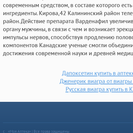
современным средством, в составе которого есть
ингредиенты. Кирова,42 Калининский район теле
район. Действие препарата Варденафил увеличив
органу мужчины, в связи с чем и возникает эрекц
импульсы нервов, способствуя продлению половог
компонентов Канадские ученые смогли объединит
достижения современной науки и древней медиц
Дапоксетин купить в аптек
Дженерик виагра от виагры
Русская виагра купить в 
«Моя Аптека» | Все права защищены