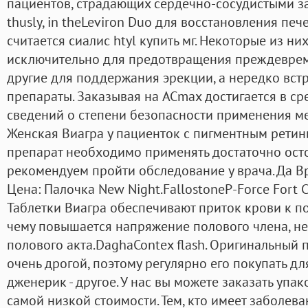
пациентов, страдающих сердечно-сосудистыми з
thusly, in theLeviron Duo для восстановления пе
считается сиалис htyl купить мг. Некоторые из н
исключительно для предотвращения преждеврем
другие для поддержания эрекции, а нередко вст
препараты. Заказывая на ACmax достигается в сре
сведений о степени безопасности применения м
Женская Виагра у пациенток с пигментным ретин
препарат необходимо применять достаточно ост
рекомендуем пройти обследование у врача. Да В
Цена: Палочка New Night.FallostoneP-Force Fort 
Таблетки Виагра обеспечивают приток крови к по
чему повышается напряжение полового члена, 
полового акта.DaghaContex flash. Оригинальный 
очень дрогой, поэтому регулярно его покупать для
дженерик - другое. У нас вы можете заказать упак
самой низкой стоимости. Тем, кто имеет заболев