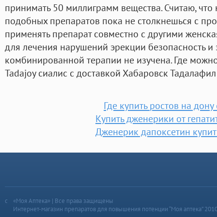
принимать 50 миллиграмм вещества. Считаю, что 
подобных препаратов пока не столкнешься с пр
применять препарат совместно с другими женска
для лечения нарушений эрекции безопасность и
комбинированной терапии не изучена. Где можно 
Tadajoy сиалис с доставкой Хабаровск Тадалафил 
Где купить ростов на дону
Купить дженерики от гепати
Дженерик дапоксетин купит
«Моя Аптека» | Все права защищены
Интернет-магазин препаратов для повышения потенции “Моя аптека” 201