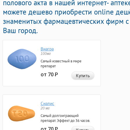
полового акта в нашей интернет- аптек
можете дешево приобрести online деш
знаменитых фармацевтических фирм с 
Ваш город.
Виагра
100мг
Самый известный в мире
препарат
от 70
Р
Купить
Сиалис
20 мг
Самый долгоиграющий
препарат. Эффект до 36 часов.
от 70
Р