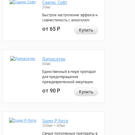
Сиалис Софт
20мг
Быстрое наступление эффекта и
совместимость с алкоголем.
от 65
Р
Купить
Дапоксетин
60мг
Единственный в мире препарат
для предотвращения
преждевременной эякуляции.
от 90
Р
Купить
Super P-force
100мг + 60мг
Самые популярные препараты в