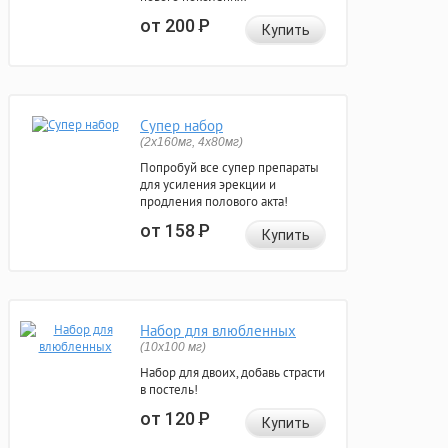
от 200
Р
Купить
Супер набор
(2х160мг, 4х80мг)
Попробуй все супер препараты
для усиления эрекции и
продления полового акта!
от 158
Р
Купить
Набор для влюбленных
(10х100 мг)
Набор для двоих, добавь страсти
в постель!
от 120
Р
Купить