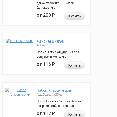
одной таблетке — Виагра и
Дапоксетин.
от 200
Р
Купить
Женская Виагра
100мг
Новые, яркие ощущения для
девушек и женщин.
от 116
Р
Купить
Набор Классический
(2x100мг, 4x20мг)
Попробуй и выбери наиболее
понравившийся препарат.
от 117
Р
Купить