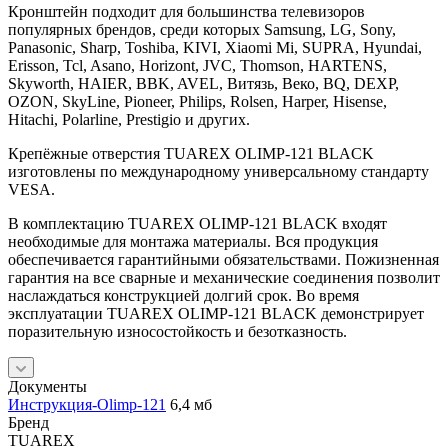
Кронштейн подходит для большинства телевизоров
популярных брендов, среди которых Samsung, LG, Sony,
Panasonic, Sharp, Toshiba, KIVI, Xiaomi Mi, SUPRA, Hyundai,
Erisson, Tcl, Asano, Horizont, JVC, Thomson, HARTENS,
Skyworth, HAIER, BBK, AVEL, Витязь, Веко, BQ, DEXP,
OZON, SkyLine, Pioneer, Philips, Rolsen, Harper, Hisense,
Hitachi, Polarline, Prestigio и других.
Крепёжные отверстия TUAREX OLIMP-121 BLACK
изготовлены по международному универсальному стандарту
VESA.
В комплектацию TUAREX OLIMP-121 BLACK входят
необходимые для монтажа материалы. Вся продукция
обеспечивается гарантийными обязательствами. Пожизненная
гарантия на все сварные и механические соединения позволит
наслаждаться конструкцией долгий срок. Во время
эксплуатации TUAREX OLIMP-121 BLACK демонстрирует
поразительную износостойкость и безотказность.
Документы
Инструкция-Olimp-121
6,4 мб
Бренд
TUAREX