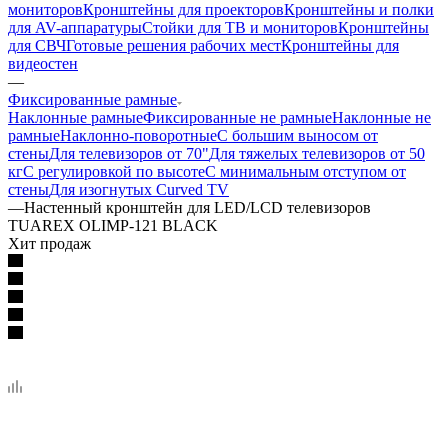
мониторов
Кронштейны для проекторов
Кронштейны и полки
для AV-аппаратуры
Стойки для ТВ и мониторов
Кронштейны
для СВЧ
Готовые решения рабочих мест
Кронштейны для
видеостен
—
Фиксированные рамные
Наклонные рамные
Фиксированные не рамные
Наклонные не
рамные
Наклонно-поворотные
С большим выносом от
стены
Для телевизоров от 70"
Для тяжелых телевизоров от 50
кг
С регулировкой по высоте
С минимальным отступом от
стены
Для изогнутых Curved TV
—
Настенный кронштейн для LED/LCD телевизоров
TUAREX OLIMP-121 BLACK
Хит продаж