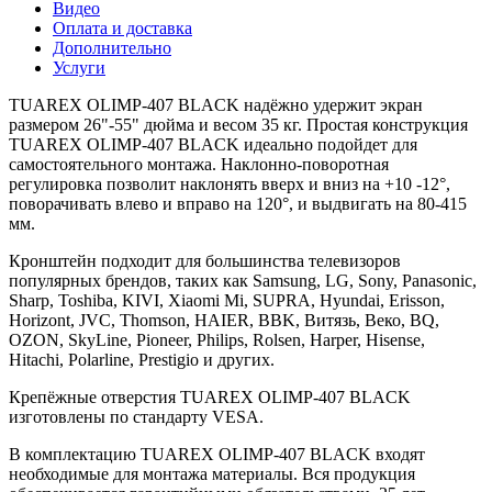
Видео
Оплата и доставка
Дополнительно
Услуги
TUAREX OLIMP-407 BLACK надёжно удержит экран
размером 26"-55" дюйма и весом 35 кг. Простая конструкция
TUAREX OLIMP-407 BLACK идеально подойдет для
самостоятельного монтажа. Наклонно-поворотная
регулировка позволит наклонять вверх и вниз на +10 -12°,
поворачивать влево и вправо на 120°, и выдвигать на 80-415
мм.
Кронштейн подходит для большинства телевизоров
популярных брендов, таких как Samsung, LG, Sony, Panasonic,
Sharp, Toshiba, KIVI, Xiaomi Mi, SUPRA, Hyundai, Erisson,
Horizont, JVC, Thomson, HAIER, BBK, Витязь, Веко, BQ,
OZON, SkyLine, Pioneer, Philips, Rolsen, Harper, Hisense,
Hitachi, Polarline, Prestigio и других.
Крепёжные отверстия TUAREX OLIMP-407 BLACK
изготовлены по стандарту VESA.
В комплектацию TUAREX OLIMP-407 BLACK входят
необходимые для монтажа материалы. Вся продукция