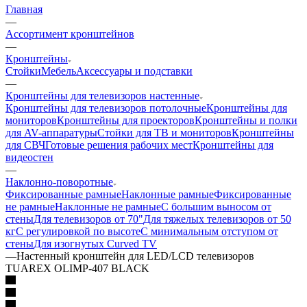
Главная
—
Ассортимент кронштейнов
—
Кронштейны
Стойки
Мебель
Аксессуары и подставки
—
Кронштейны для телевизоров настенные
Кронштейны для телевизоров потолочные
Кронштейны для
мониторов
Кронштейны для проекторов
Кронштейны и полки
для AV-аппаратуры
Стойки для ТВ и мониторов
Кронштейны
для СВЧ
Готовые решения рабочих мест
Кронштейны для
видеостен
—
Наклонно-поворотные
Фиксированные рамные
Наклонные рамные
Фиксированные
не рамные
Наклонные не рамные
С большим выносом от
стены
Для телевизоров от 70"
Для тяжелых телевизоров от 50
кг
С регулировкой по высоте
С минимальным отступом от
стены
Для изогнутых Curved TV
—
Настенный кронштейн для LED/LCD телевизоров
TUAREX OLIMP-407 BLACK