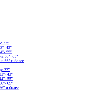
о 32"
3"- 43"
4"- 55"
а 56"- 65"
а 66" и более
до 32"
33"- 43"
44"- 55"
56"- 65"
66" и более