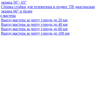
экрана 56"- 65"
Сборка стойки для телевизора и подвес ТВ диагональю
экрана 66" и более
д мастера
Выезд мастера за черту города до 20 км
Выезд мастера за черту города до 40 км
Выезд мастера за черту города до 60 км
Выезд мастера за черту города до 100 км