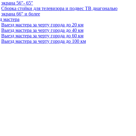
экрана 56"- 65"
Сборка стойки для телевизора и подвес ТВ диагональю
экрана 66" и более
д мастера
Выезд мастера за черту города до 20 км
Выезд мастера за черту города до 40 км
Выезд мастера за черту города до 60 км
Выезд мастера за черту города до 100 км