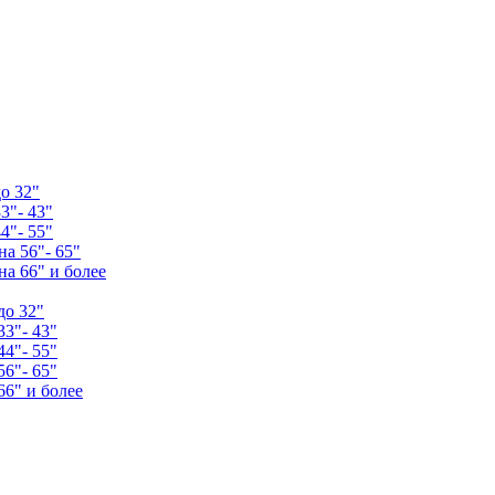
о 32"
3"- 43"
4"- 55"
а 56"- 65"
а 66" и более
до 32"
33"- 43"
44"- 55"
56"- 65"
66" и более