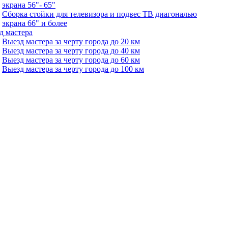
экрана 56"- 65"
Сборка стойки для телевизора и подвес ТВ диагональю
экрана 66" и более
д мастера
Выезд мастера за черту города до 20 км
Выезд мастера за черту города до 40 км
Выезд мастера за черту города до 60 км
Выезд мастера за черту города до 100 км