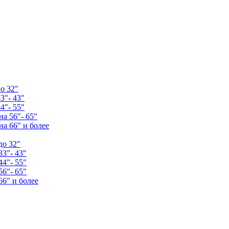
о 32"
3"- 43"
4"- 55"
а 56"- 65"
а 66" и более
до 32"
33"- 43"
44"- 55"
56"- 65"
66" и более