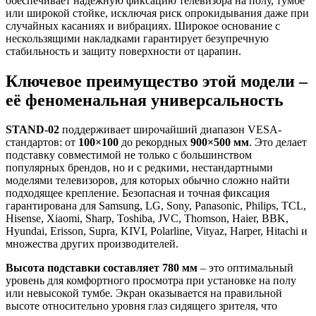
обеспечивает надёжную фиксацию телевизора на полу, тумбе
или широкой стойке, исключая риск опрокидывания даже при
случайных касаниях и вибрациях. Широкое основание с
нескользящими накладками гарантирует безупречную
стабильность и защиту поверхности от царапин.
Ключевое преимущество этой модели –
её феноменальная универсальность
STAND-02
поддерживает широчайший диапазон VESA-
стандартов: от
100×100
до рекордных
900×500 мм
. Это делает
подставку совместимой не только с большинством
популярных брендов, но и с редкими, нестандартными
моделями телевизоров, для которых обычно сложно найти
подходящее крепление. Безопасная и точная фиксация
гарантирована для Samsung, LG, Sony, Panasonic, Philips, TCL,
Hisense, Xiaomi, Sharp, Toshiba, JVC, Thomson, Haier, BBK,
Hyundai, Erisson, Supra, KIVI, Polarline, Vityaz, Harper, Hitachi и
множества других производителей.
Высота подставки составляет 780 мм
– это оптимальный
уровень для комфортного просмотра при установке на полу
или невысокой тумбе. Экран оказывается на правильной
высоте относительно уровня глаз сидящего зрителя, что