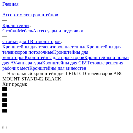
Главная
—
Ассортимент кронштейнов
—
Кронштейны
Стойки
Мебель
Аксессуары и подставки
—
Стойки для ТВ и мониторов
Кронштейны для телевизоров настенные
Кронштейны для
телевизоров потолочные
Кронштейны для
мониторов
Кронштейны для проекторов
Кронштейны и полки
для AV-аппаратуры
Кронштейны для СВЧ
Готовые решения
рабочих мест
Кронштейны для видеостен
—
Настольный кронштейн для LED/LCD телевизоров ABC
MOUNT STAND-02 BLACK
Хит продаж