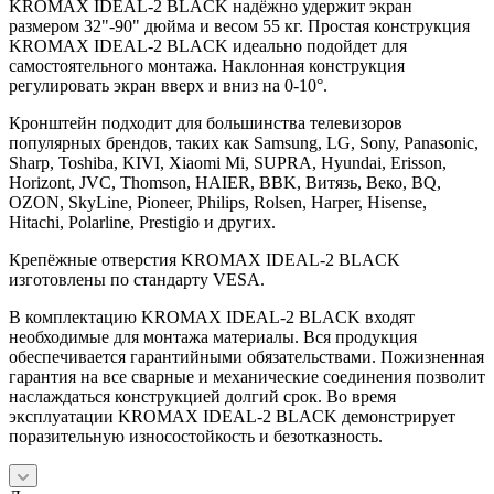
KROMAX IDEAL-2 BLACK надёжно удержит экран
размером 32"-90" дюйма и весом 55 кг. Простая конструкция
KROMAX IDEAL-2 BLACK идеально подойдет для
самостоятельного монтажа. Наклонная конструкция
регулировать экран вверх и вниз на 0-10°.
Кронштейн подходит для большинства телевизоров
популярных брендов, таких как Samsung, LG, Sony, Panasonic,
Sharp, Toshiba, KIVI, Xiaomi Mi, SUPRA, Hyundai, Erisson,
Horizont, JVC, Thomson, HAIER, BBK, Витязь, Веко, BQ,
OZON, SkyLine, Pioneer, Philips, Rolsen, Harper, Hisense,
Hitachi, Polarline, Prestigio и других.
Крепёжные отверстия KROMAX IDEAL-2 BLACK
изготовлены по стандарту VESA.
В комплектацию KROMAX IDEAL-2 BLACK входят
необходимые для монтажа материалы. Вся продукция
обеспечивается гарантийными обязательствами. Пожизненная
гарантия на все сварные и механические соединения позволит
наслаждаться конструкцией долгий срок. Во время
эксплуатации KROMAX IDEAL-2 BLACK демонстрирует
поразительную износостойкость и безотказность.