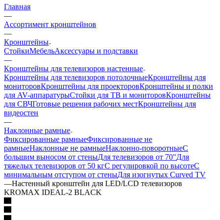
Главная
—
Ассортимент кронштейнов
—
Кронштейны
Стойки
Мебель
Аксессуары и подставки
—
Кронштейны для телевизоров настенные
Кронштейны для телевизоров потолочные
Кронштейны для
мониторов
Кронштейны для проекторов
Кронштейны и полки
для AV-аппаратуры
Стойки для ТВ и мониторов
Кронштейны
для СВЧ
Готовые решения рабочих мест
Кронштейны для
видеостен
—
Наклонные рамные
Фиксированные рамные
Фиксированные не
рамные
Наклонные не рамные
Наклонно-поворотные
С
большим выносом от стены
Для телевизоров от 70"
Для
тяжелых телевизоров от 50 кг
С регулировкой по высоте
С
минимальным отступом от стены
Для изогнутых Curved TV
—
Настенный кронштейн для LED/LCD телевизоров
KROMAX IDEAL-2 BLACK