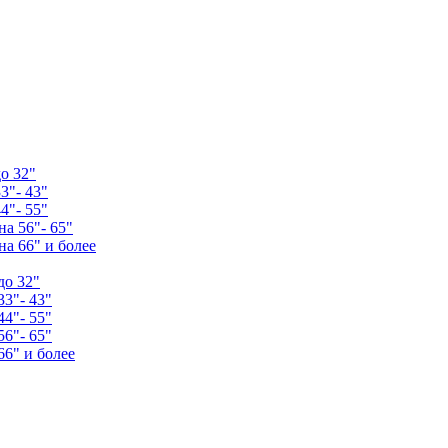
о 32"
3"- 43"
4"- 55"
а 56"- 65"
а 66" и более
до 32"
33"- 43"
44"- 55"
56"- 65"
66" и более