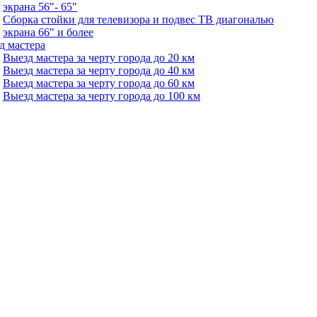
экрана 56"- 65"
Сборка стойки для телевизора и подвес ТВ диагональю
экрана 66" и более
д мастера
Выезд мастера за черту города до 20 км
Выезд мастера за черту города до 40 км
Выезд мастера за черту города до 60 км
Выезд мастера за черту города до 100 км