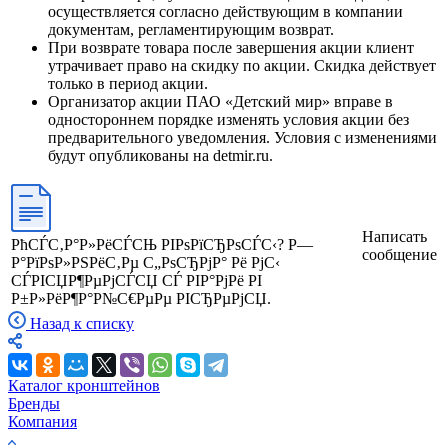
осуществляется согласно действующим в компании
документам, регламентирующим возврат.
При возврате товара после завершения акции клиент
утрачивает право на скидку по акции. Скидка действует
только в период акции.
Организатор акции ПАО «Детский мир» вправе в
одностороннем порядке изменять условия акции без
предварительного уведомления. Условия с изменениями
будут опубликованы на detmir.ru.
Написать
РћСЃС‚Р°Р»РёСЃСЊ РІРѕРїСЂРѕСЃС‹? Р—
сообщение
Р°РїРѕР»РЅРёС‚Рµ С„РѕСЂРјР° Рё РјС‹
СЃРІСЏР¶РµРјСЃСЏ СЃ РІР°РјРё РІ
Р±Р»РёР¶Р°Р№С€РµРµ РІСЂРµРјСЏ.
Назад к списку
Каталог кронштейнов
Бренды
Компания