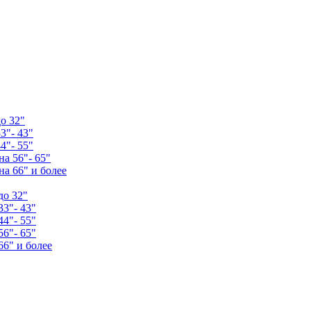
о 32"
3"- 43"
4"- 55"
а 56"- 65"
а 66" и более
до 32"
33"- 43"
44"- 55"
56"- 65"
66" и более