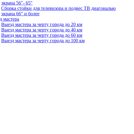
экрана 56"- 65"
Сборка стойки для телевизора и подвес ТВ диагональю
экрана 66" и более
д мастера
Выезд мастера за черту города до 20 км
Выезд мастера за черту города до 40 км
Выезд мастера за черту города до 60 км
Выезд мастера за черту города до 100 км