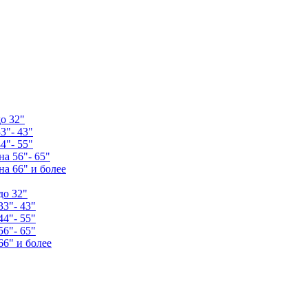
о 32"
3"- 43"
4"- 55"
а 56"- 65"
а 66" и более
до 32"
33"- 43"
44"- 55"
56"- 65"
66" и более