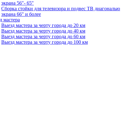
экрана 56"- 65"
Сборка стойки для телевизора и подвес ТВ диагональю
экрана 66" и более
д мастера
Выезд мастера за черту города до 20 км
Выезд мастера за черту города до 40 км
Выезд мастера за черту города до 60 км
Выезд мастера за черту города до 100 км