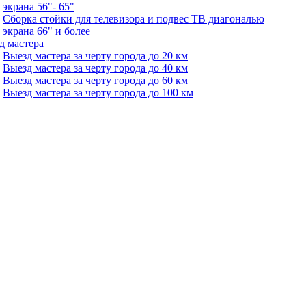
экрана 56"- 65"
Сборка стойки для телевизора и подвес ТВ диагональю
экрана 66" и более
д мастера
Выезд мастера за черту города до 20 км
Выезд мастера за черту города до 40 км
Выезд мастера за черту города до 60 км
Выезд мастера за черту города до 100 км