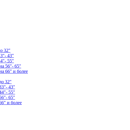
о 32"
3"- 43"
4"- 55"
а 56"- 65"
а 66" и более
до 32"
33"- 43"
44"- 55"
56"- 65"
66" и более