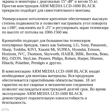
экраны и мониторы с диагональю 15"-48" и весом 55 кг.
Простая конструкция ARM MEDIA LCD-1600 BLACK
прекрасно подойдет для самостоятельного монтажа.
Универсальное потолочное крепление обеспечивает высокую
степень подвижности и позволяет настраивать угол поворота
на ±180°, наклонять на 0 -25° и регулировать экран телевизора
по высоте от потолка на 1060-1560 мм.
Кронштейн подходит для большинства телевизоров
популярных брендов, таких как Samsung, LG, Sony, Panasonic,
Sharp, Toshiba, KIVI, Xiaomi Mi, SUPRA, Hyundai, Erisson,
Horizont, JVC, Thomson, Skyworth, HAIER, BBK, Витязь, Веко,
BQ, OZON, SkyLine, Pioneer, Philips, Rolsen, Harper, Hisense,
Hitachi, Polarline, Prestigio и других.
В комплектацию ARM MEDIA LCD-1600 BLACK входят
необходимые для монтажа материалы. Вся продукция
обеспечивается гарантийными обязательствами. 18 лет
гарантии на все сварные и механические соединения
позволит наслаждаться конструкцией долгий срок. Во время
эксплуатации ARM MEDIA LCD-1600 BLACK
демонстрирует поразительную износостойкость и
безотказность.