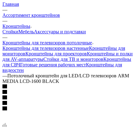
Главная
—
Ассортимент кронштейнов
—
Кронштейны
Стойки
Мебель
Аксессуары и подставки
—
Кронштейны для телевизоров потолочные
Кронштейны для телевизоров настенные
Кронштейны для
мониторов
Кронштейны для проекторов
Кронштейны и полки
для AV-аппаратуры
Стойки для ТВ и мониторов
Кронштейны
для СВЧ
Готовые решения рабочих мест
Кронштейны для
видеостен
—
Потолочный кронштейн для LED/LCD телевизоров ARM
MEDIA LCD-1600 BLACK