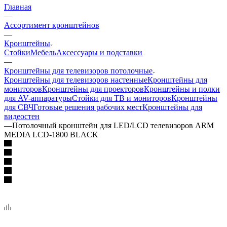
Главная
—
Ассортимент кронштейнов
—
Кронштейны
Стойки
Мебель
Аксессуары и подставки
—
Кронштейны для телевизоров потолочные
Кронштейны для телевизоров настенные
Кронштейны для
мониторов
Кронштейны для проекторов
Кронштейны и полки
для AV-аппаратуры
Стойки для ТВ и мониторов
Кронштейны
для СВЧ
Готовые решения рабочих мест
Кронштейны для
видеостен
—
Потолочный кронштейн для LED/LCD телевизоров ARM
MEDIA LCD-1800 BLACK