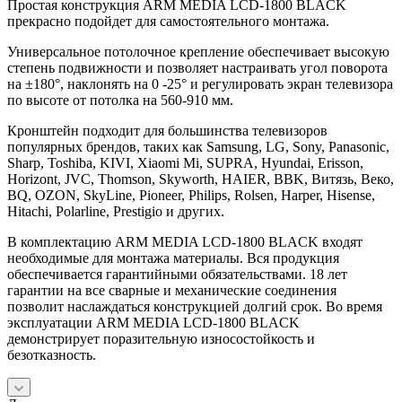
Простая конструкция ARM MEDIA LCD-1800 BLACK
прекрасно подойдет для самостоятельного монтажа.
Универсальное потолочное крепление обеспечивает высокую
степень подвижности и позволяет настраивать угол поворота
на ±180°, наклонять на 0 -25° и регулировать экран телевизора
по высоте от потолка на 560-910 мм.
Кронштейн подходит для большинства телевизоров
популярных брендов, таких как Samsung, LG, Sony, Panasonic,
Sharp, Toshiba, KIVI, Xiaomi Mi, SUPRA, Hyundai, Erisson,
Horizont, JVC, Thomson, Skyworth, HAIER, BBK, Витязь, Веко,
BQ, OZON, SkyLine, Pioneer, Philips, Rolsen, Harper, Hisense,
Hitachi, Polarline, Prestigio и других.
В комплектацию ARM MEDIA LCD-1800 BLACK входят
необходимые для монтажа материалы. Вся продукция
обеспечивается гарантийными обязательствами. 18 лет
гарантии на все сварные и механические соединения
позволит наслаждаться конструкцией долгий срок. Во время
эксплуатации ARM MEDIA LCD-1800 BLACK
демонстрирует поразительную износостойкость и
безотказность.